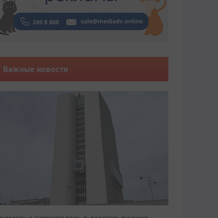
Важные новости
риморье закрепилось в десятке лучших