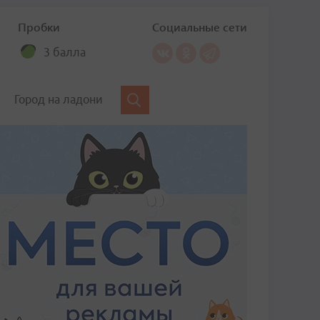
Пробки
Социальные сети
3 балла
Город на ладони