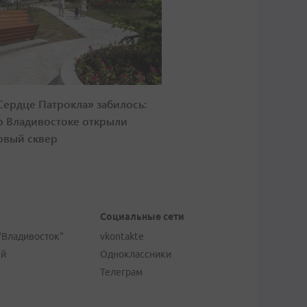
Сердце Патрокла» забилось:
о Владивостоке открыли
овый сквер
Социальные сети
"Владивосток"
vkontakte
ей
Одноклассники
Телеграм