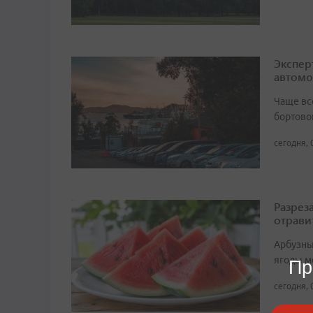
Экспер
автомо
Чаще вс
бортово
сегодня, 
Разрез
отрави
Арбузны
ягоды м
Пр
сегодня, 