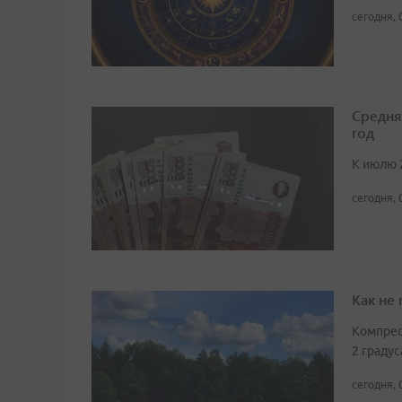
сегодня, 
Средня
год
К июлю 
сегодня, 
Как не
Компрес
2 градус
сегодня, 