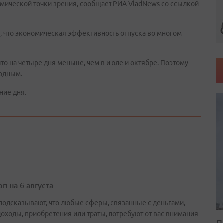
мической точки зрения, сообщает РИА VladNews со ссылкой
, что экономическая эффективность отпуска во многом
что на четыре дня меньше, чем в июле и октябре. Поэтому
годным.
ние дня.
п на 6 августа
подсказывают, что любые сферы, связанные с деньгами,
доходы, приобретения или траты, потребуют от вас внимания
П