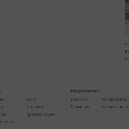
«
в
н
и
Издательство
во
Спорт
Реклама
Архив газеты 
ка
Интервью
Редакция
Архив новост
ика
Город на ладони
ествия