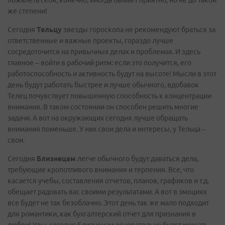
пожалеть себя, конечно, иногда бывает приятно, но не до такой
же степени!
Сегодня
Тельцу
звезды гороскопа не рекомендуют браться за
ответственные и важные проекты, гораздо лучше
сосредоточится на привычных делах и проблемах. И здесь
главное – войти в рабочий ритм: если это получится, его
работоспособность и активность будут на высоте! Мысли в этот
день будут работать быстрее и лучше обычного, вдобавок
Телец почувствует повышенную способность к концентрации
внимания. В таком состоянии он способен решить многие
задачи. А вот на окружающих сегодня лучше обращать
внимания поменьше. У них свои дела и интересы, у Тельца –
свои.
Сегодня
Близнецам
легче обычного будут даваться дела,
требующие кропотливого внимания и терпения. Все, что
касается учебы, составления отчетов, планов, графиков и т.д.
обещает радовать вас своими результатами. А вот в эмоциях
все будет не так безоблачно. Этот день так же мало подходит
для романтики, как бухгалтерский отчет для признания в