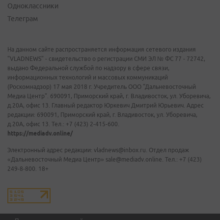
Одноклассники
Телеграм
На данном сайте распространяется информация сетевого издания
"VLADNEWS" - свидетельство о регистрации СМИ ЭЛ № ФС 77 - 72742,
выдано Федеральной службой по надзору в сфере связи,
информационных технологий и массовых коммуникаций
(Роскомнадзор) 17 мая 2018 г. Учредитель ООО "Дальневосточный
Медиа Центр". 690091, Приморский край, г. Владивосток, ул. Уборевича,
д.20А, офис 13. Главный редактор Юркевич Дмитрий Юрьевич. Адрес
редакции: 690091, Приморский край, г. Владивосток, ул. Уборевича,
д.20А, офис 13. Тел.: +7 (423) 2-415-600.
https://mediadv.online/
Электронный адрес редакции: vladnews@inbox.ru. Отдел продаж
«Дальневосточный Медиа Центр» sale@mediadv.online. Тел.: +7 (423)
249-8-800. 18+