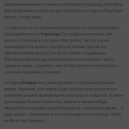
окружающих можно услышать полезную подсказку. И вообще
для Скорпиона сегодня лучше не вступать в споры: обид будет
много, а толку ноль.
Сегодня кто-то из окружающих попытается эксплуатировать
сострадательность
Стрельца
! Сострадательность же, как
назло, у Стрельца в этот день обострится. Так что у всех
желающих есть шансы поиграть на тонких струнах его
чувствительной души. Если вы не хотите, поддавшись
благородному порыву, почувствовать на своей шее чей-то
суровый хомут, старайтесь чуть более критично относиться к
слезным просьбам о помощи.
Сегодня
Козерог
весь день проведет в своем внутреннем
мирке. Впрочем, этот мирок будет весьма привлекателен и
наполнен множеством феерических красок и образов. В такие
дни хорошо бывает помечтать, заняться каким-нибудь
творчеством, посидеть в уютном кресле с книжкой в руках… А
еще лучше – пригласить в этот свой мирок кого-то еще, чтобы
не было так одиноко!