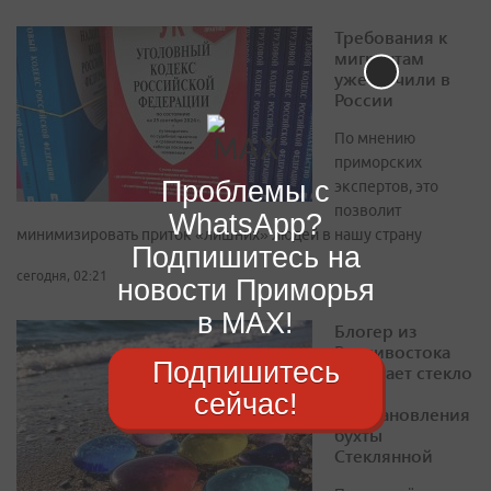
Требования к
мигрантам
ужесточили в
России
По мнению
приморских
Проблемы с
экспертов, это
позволит
WhatsApp?
минимизировать приток «лишних» людей в нашу страну
Подпишитесь на
сегодня, 02:21
новости Приморья
в MAX!
Блогер из
Владивостока
Подпишитесь
собирает стекло
для
сейчас!
восстановления
бухты
Стеклянной