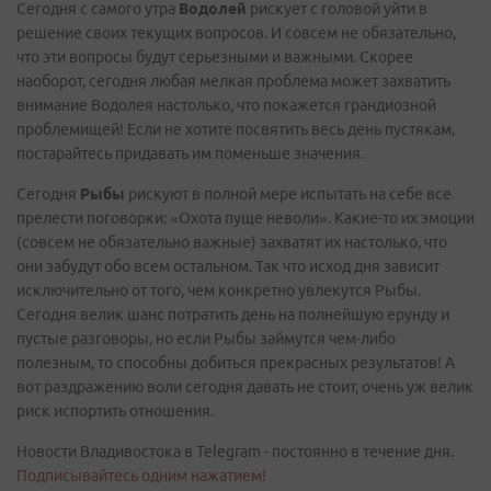
Сегодня с самого утра
Водолей
рискует с головой уйти в
решение своих текущих вопросов. И совсем не обязательно,
что эти вопросы будут серьезными и важными. Скорее
наоборот, сегодня любая мелкая проблема может захватить
внимание Водолея настолько, что покажется грандиозной
проблемищей! Если не хотите посвятить весь день пустякам,
постарайтесь придавать им поменьше значения.
Сегодня
Рыбы
рискуют в полной мере испытать на себе все
прелести поговорки: «Охота пуще неволи». Какие-то их эмоции
(совсем не обязательно важные) захватят их настолько, что
они забудут обо всем остальном. Так что исход дня зависит
исключительно от того, чем конкретно увлекутся Рыбы.
Сегодня велик шанс потратить день на полнейшую ерунду и
пустые разговоры, но если Рыбы займутся чем-либо
полезным, то способны добиться прекрасных результатов! А
вот раздражению воли сегодня давать не стоит, очень уж велик
риск испортить отношения.
Новости Владивостока в Telegram - постоянно в течение дня.
Подписывайтесь одним нажатием!