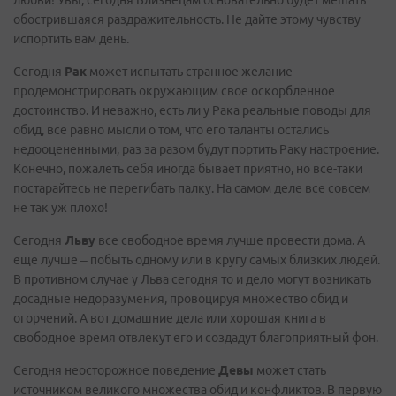
любви! Увы, сегодня Близнецам основательно будет мешать
обострившаяся раздражительность. Не дайте этому чувству
испортить вам день.
Сегодня
Рак
может испытать странное желание
продемонстрировать окружающим свое оскорбленное
достоинство. И неважно, есть ли у Рака реальные поводы для
обид, все равно мысли о том, что его таланты остались
недооцененными, раз за разом будут портить Раку настроение.
Конечно, пожалеть себя иногда бывает приятно, но все-таки
постарайтесь не перегибать палку. На самом деле все совсем
не так уж плохо!
Сегодня
Льву
все свободное время лучше провести дома. А
еще лучше – побыть одному или в кругу самых близких людей.
В противном случае у Льва сегодня то и дело могут возникать
досадные недоразумения, провоцируя множество обид и
огорчений. А вот домашние дела или хорошая книга в
свободное время отвлекут его и создадут благоприятный фон.
Сегодня неосторожное поведение
Девы
может стать
источником великого множества обид и конфликтов. В первую