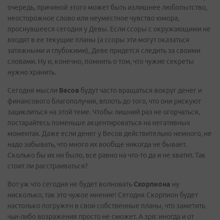
очередь, причиной этого может быть излишнее любопытство,
неосторожное слово или неуместное чувство юмора,
проснувшееся сегодня у Девы. Если ссоры с окружающими не
входят в ее текущие планы (а ссоры эти могут оказаться
затяжными и глубокими), Деве придется следить за своими
словами. Ну и, конечно, помнить о том, что чужие секреты
нужно хранить.
Сегодня мысли
Весов
будут часто вращаться вокруг денег и
финансового благополучия, вплоть до того, что они рискуют
зациклиться на этой теме. Чтобы лишний раз не огорчаться,
постарайтесь поменьше акцентироваться на негативных
моментах. Даже если денег у Весов действительно немного, не
надо забывать, что много их вообще никогда не бывает.
Сколько бы их ни было, все равно на что-то да и не хватит. Так
стоит ли расстраиваться?
Вот уж что сегодня не будет волновать
Скорпиона
ну
нисколько, так это чужое мнение! Сегодня Скорпион будет
настолько погружен в свои собственные планы, что заметить
чьи-либо возражения просто не сможет. А зря: иногда и от