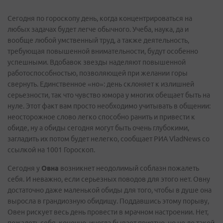
Сегодня по гороскопу день, когда концентрироваться на
любых задачах будет легче обычного. Учеба, наука, да и
вообще любой умственный труд, а также деятельность,
требующая повышенной внимательности, будут особенно
успешными. Вдобавок звезды наделяют повышенной
работоспособностью, позволяющей при желании горы
свернуть. Единственное «но»: день склоняет к излишней
серьезности, так что чувство юмора у многих обещает быть на
нуле. Этот факт вам просто необходимо учитывать в общении:
неосторожное слово легко способно ранить и привести к
обиде, ну а обиды сегодня могут быть очень глубокими,
загладить их потом будет нелегко, сообщает РИА VladNews со
ссылкой на 1001 Гороскоп.
Сегодня у
Овна
возникнет неодолимый соблазн пожалеть
себя. И неважно, если серьезных поводов для этого нет. Овну
достаточно даже маленькой обиды для того, чтобы в душе она
выросла в грандиозную обидищу. Поддавшись этому порыву,
Овен рискует весь день провести в мрачном настроении. Нет,