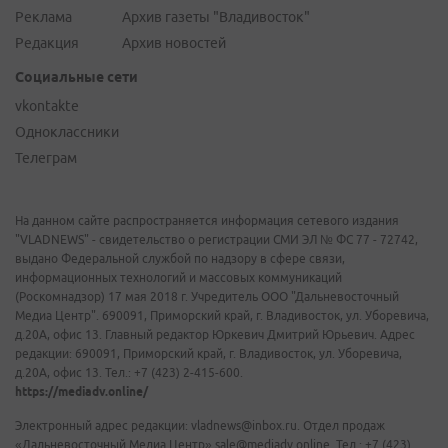
Реклама
Архив газеты "Владивосток"
Редакция
Архив новостей
Социальные сети
vkontakte
Одноклассники
Телеграм
На данном сайте распространяется информация сетевого издания
"VLADNEWS" - свидетельство о регистрации СМИ ЭЛ № ФС 77 - 72742,
выдано Федеральной службой по надзору в сфере связи,
информационных технологий и массовых коммуникаций
(Роскомнадзор) 17 мая 2018 г. Учредитель ООО "Дальневосточный
Медиа Центр". 690091, Приморский край, г. Владивосток, ул. Уборевича,
д.20А, офис 13. Главный редактор Юркевич Дмитрий Юрьевич. Адрес
редакции: 690091, Приморский край, г. Владивосток, ул. Уборевича,
д.20А, офис 13. Тел.: +7 (423) 2-415-600.
https://mediadv.online/
Электронный адрес редакции: vladnews@inbox.ru. Отдел продаж
«Дальневосточный Медиа Центр» sale@mediadv.online. Тел.: +7 (423)