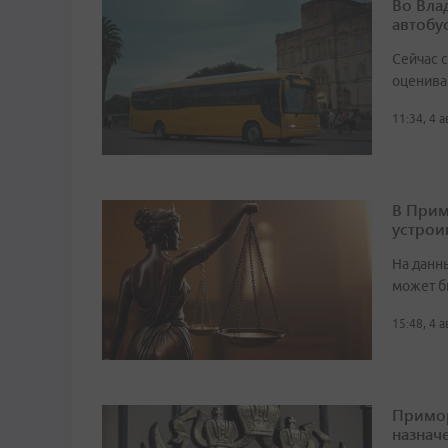
Во Вла
автобу
Сейчас 
оценива
11:34, 4 
В Прим
устрои
На данн
может б
15:48, 4 
Примор
назначе