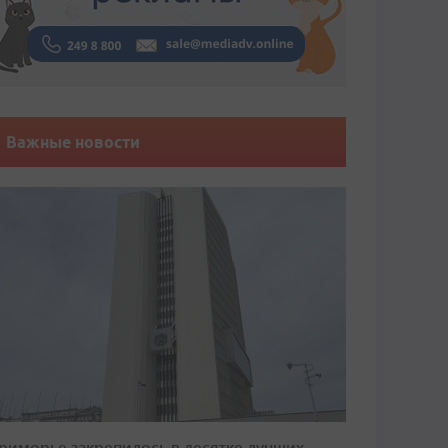
Важные новости
риморье закрепилось в десятке лучших