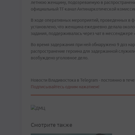
летнюю женщину, подозреваемую в распространени
официальный ТГ-канал Антинаркотической комисси
В ходе оперативных мероприятий, проведенных в ф
установлено, что женщина ежедневно делала около 
задания, поддерживалась через чат в мессенджере 
Во время задержания при ней обнаружено 9 доз нарк
распространение героина для задержанной служил
возбуждено уголовное дело.
Новости Владивостока в Telegram - постоянно в тече
Подписывайтесь одним нажатием!
Смотрите также