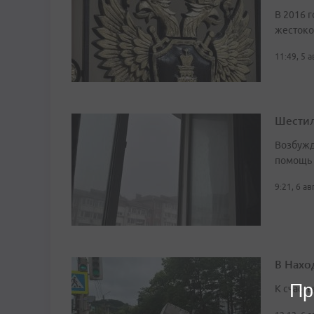
В 2016 г
жестоко
11:49, 5 
Шестил
Возбужд
помощь
9:21, 6 а
В Нахо
Пр
К счасть