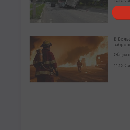
12:12, 6 
В Боль
заброш
Общая п
11:16, 6 