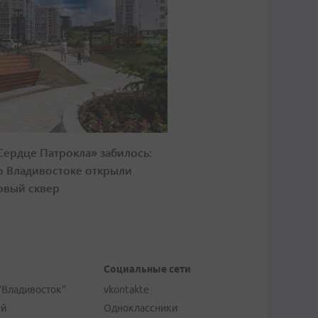
Сердце Патрокла» забилось:
о Владивостоке открыли
овый сквер
Социальные сети
"Владивосток"
vkontakte
ей
Одноклассники