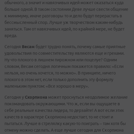
обычного, а значит и навязчивых идей может оказаться куда
больше одной. В таком состоянии Деве лучше свести общение
к минимуму, иначе разговоры то и дело будут перерастать в
бессмысленный спор. Лучше уж творчеством каким-нибудь
заняться. Там от навязчивых идей, по крайней мере, не будет
вреда.
Сегодня
Весам
будет трудно понять, почему самые приятные
удовольствия по совместительству являются еще и грехами.
Ну что плохого в лишнем пирожном или поцелуе? Одним
словом, Весам сегодня логичным покажется правило: «Если
нельзя, но очень хочется, то можно». В принципе, ничего
плохого в этом нет, если только дополнить эту формулу
маленьким пунктом: «Все хорошо в меру».
Сегодня у
Скорпиона
может проснуться неодолимое желание
покомандовать окружающими. Что ж, если вы ощущаете в
себе реальные качества лидера, то дерзайте! А вот если этих
качеств в характере Скорпиона недостает, то не стоит и
пытаться. Лучше в стрелялку какую-то поиграть – там хотя бы
отмену можно сделать. А еще лучше сегодня для Скорпиона