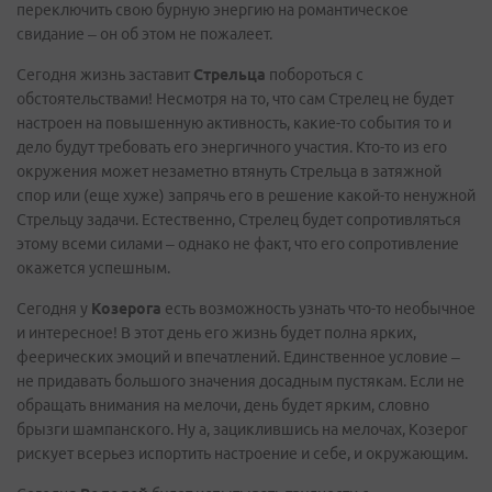
переключить свою бурную энергию на романтическое
свидание – он об этом не пожалеет.
Сегодня жизнь заставит
Стрельца
побороться с
обстоятельствами! Несмотря на то, что сам Стрелец не будет
настроен на повышенную активность, какие-то события то и
дело будут требовать его энергичного участия. Кто-то из его
окружения может незаметно втянуть Стрельца в затяжной
спор или (еще хуже) запрячь его в решение какой-то ненужной
Стрельцу задачи. Естественно, Стрелец будет сопротивляться
этому всеми силами – однако не факт, что его сопротивление
окажется успешным.
Сегодня у
Козерога
есть возможность узнать что-то необычное
и интересное! В этот день его жизнь будет полна ярких,
феерических эмоций и впечатлений. Единственное условие –
не придавать большого значения досадным пустякам. Если не
обращать внимания на мелочи, день будет ярким, словно
брызги шампанского. Ну а, зациклившись на мелочах, Козерог
рискует всерьез испортить настроение и себе, и окружающим.