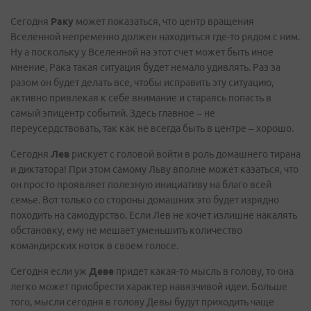
Сегодня
Раку
может показаться, что центр вращения
Вселенной непременно должен находиться где-то рядом с ним.
Ну а поскольку у Вселенной на этот счет может быть иное
мнение, Рака такая ситуация будет немало удивлять. Раз за
разом он будет делать все, чтобы исправить эту ситуацию,
активно привлекая к себе внимание и стараясь попасть в
самый эпицентр событий. Здесь главное – не
переусердствовать, так как не всегда быть в центре – хорошо.
Сегодня
Лев
рискует с головой войти в роль домашнего тирана
и диктатора! При этом самому Льву вполне может казаться, что
он просто проявляет полезную инициативу на благо всей
семье. Вот только со стороны домашних это будет изрядно
походить на самодурство. Если Лев не хочет излишне накалять
обстановку, ему не мешает уменьшить количество
командирских ноток в своем голосе.
Сегодня если уж
Деве
придет какая-то мысль в голову, то она
легко может приобрести характер навязчивой идеи. Больше
того, мысли сегодня в голову Девы будут приходить чаще