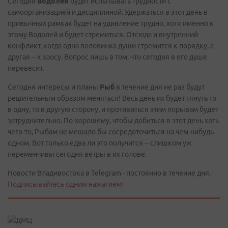
Сегодня
Водолей
будет испытывать трудности с
самоорганизацией и дисциплиной. Удержаться в этот день в
привычных рамках будет на удивление трудно, хотя именно к
этому Водолей и будет стремиться. Отсюда и внутренний
конфликт, когда одна половинка души стремится к порядку, а
другая – к хаосу. Вопрос лишь в том, что сегодня в его душе
перевесит.
Сегодня интересы и планы
Рыб
в течение дня не раз будут
решительным образом меняться! Весь день их будет тянуть то
в одну, то в другую сторону, и противиться этим порывам будет
затруднительно. По-хорошему, чтобы добиться в этот день хоть
чего-то, Рыбам не мешало бы сосредоточиться на чем-нибудь
одном. Вот только едва ли это получится – слишком уж
переменчивы сегодня ветры в их голове.
Новости Владивостока в Telegram - постоянно в течение дня.
Подписывайтесь одним нажатием!