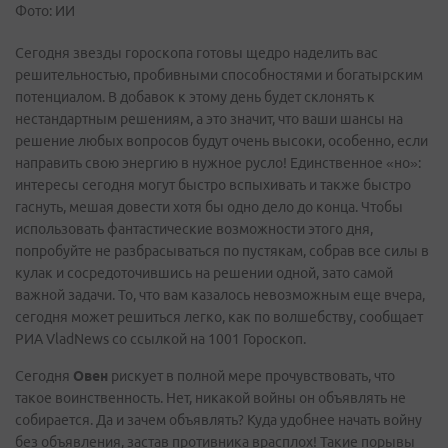
Фото: ИИ
Сегодня звезды гороскопа готовы щедро наделить вас
решительностью, пробивными способностями и богатырским
потенциалом. В добавок к этому день будет склонять к
нестандартным решениям, а это значит, что ваши шансы на
решение любых вопросов будут очень высоки, особенно, если
направить свою энергию в нужное русло! Единственное «но»:
интересы сегодня могут быстро вспыхивать и также быстро
гаснуть, мешая довести хотя бы одно дело до конца. Чтобы
использовать фантастические возможности этого дня,
попробуйте не разбрасываться по пустякам, собрав все силы в
кулак и сосредоточившись на решении одной, зато самой
важной задачи. То, что вам казалось невозможным еще вчера,
сегодня может решиться легко, как по волшебству, сообщает
РИА VladNews со ссылкой на 1001 Гороскоп.
Сегодня
Овен
рискует в полной мере прочувствовать, что
такое воинственность. Нет, никакой войны он объявлять не
собирается. Да и зачем объявлять? Куда удобнее начать войну
без объявления, застав противника врасплох! Такие порывы