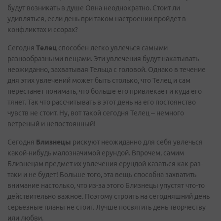
будут возникать в душе Овна неоднократно. Стоит ли
удивляться, если день при таком настроении пройдет в
конфликтах и ссорах?
Сегодня
Телец
способен легко увлечься самыми
разнообразными вещами. Эти увлечения будут накатывать
неожиданно, захватывая Тельца с головой. Однако в течение
дня этих увлечений может быть столько, что Телец и сам
перестанет понимать, что больше его привлекает и куда его
тянет. Так что рассчитывать в этот день на его постоянство
чувств не стоит. Ну, вот такой сегодня Телец – немного
ветреный и непостоянный!
Сегодня
Близнецы
рискуют неожиданно для себя увлечься
какой-нибудь малозначимой ерундой. Впрочем, самим
Близнецам предмет их увлечения ерундой казаться как раз-
таки и не будет! Больше того, эта вещь способна захватить
внимание настолько, что из-за этого Близнецы упустят что-то
действительно важное. Поэтому строить на сегодняшний день
серьезные планы не стоит. Лучше посвятить день творчеству
или любви.