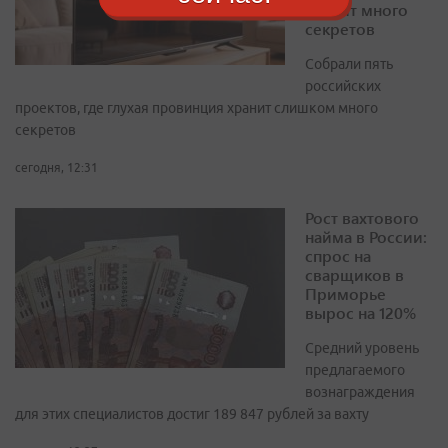
хранит много
секретов
Собрали пять
российских
проектов, где глухая провинция хранит слишком много
секретов
сегодня, 12:31
Рост вахтового
найма в России:
спрос на
сварщиков в
Приморье
вырос на 120%
Средний уровень
предлагаемого
вознаграждения
для этих специалистов достиг 189 847 рублей за вахту