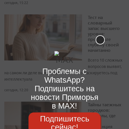
сегодня, 15:22
Тест на
словарный
запас высшего
уровня:
проверьте
глубину своей
начитанно
Всего 10 сложных
вопросов выявят,
Проблемы с
на самом ли деле вы начитаны или ловко маскируетесь под
WhatsApp?
интеллектуала
Подпишитесь на
сегодня, 12:20
новости Приморья
в MAX!
Тайны таежных
городков:
сериалы, где
Подпишитесь
глухая
сейчас!
провинция