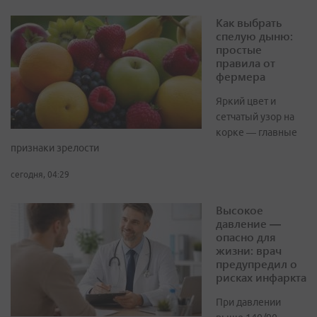
Как выбрать
спелую дыню:
простые
правила от
фермера
Яркий цвет и
сетчатый узор на
корке — главные
признаки зрелости
сегодня, 04:29
Высокое
давление —
опасно для
жизни: врач
предупредил о
рисках инфаркта
При давлении