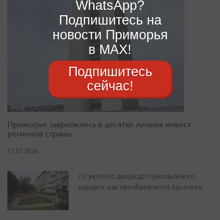
WhatsApp?
Подпишитесь на
новости Приморья
в MAX!
Подпишитесь
сейчас!
Приморье закрепилось в десятке лучших инвест-
регионов страны
17.07.2026
От уютного двора до горнолыжного
курорта: как преображается Арсеньев