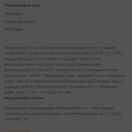
Социальные сети
vkontakte
Одноклассники
Телеграм
На данном сайте распространяется информация сетевого издания
"VLADNEWS" - свидетельство о регистрации СМИ ЭЛ № ФС 77 - 72742,
выдано Федеральной службой по надзору в сфере связи,
информационных технологий и массовых коммуникаций
(Роскомнадзор) 17 мая 2018 г. Учредитель ООО "Дальневосточный
Медиа Центр". 690091, Приморский край, г. Владивосток, ул. Уборевича,
д.20А, офис 13. Главный редактор Юркевич Дмитрий Юрьевич. Адрес
редакции: 690091, Приморский край, г. Владивосток, ул. Уборевича,
д.20А, офис 13. Тел.: +7 (423) 2-415-600.
https://mediadv.online/
Электронный адрес редакции: vladnews@inbox.ru. Отдел продаж
«Дальневосточный Медиа Центр» sale@mediadv.online. Тел.: +7 (423)
249-8-800. 18+