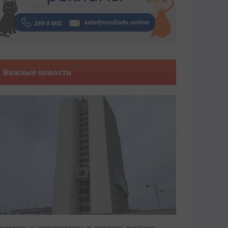
Важные новости
риморье закрепилось в десятке лучших