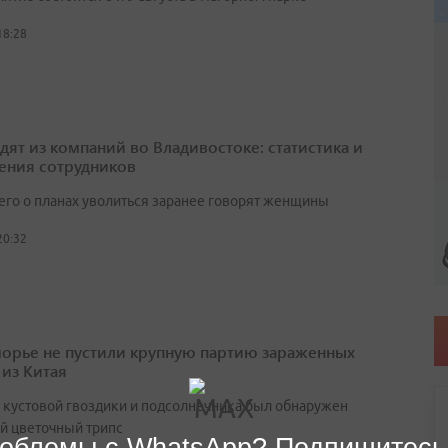
18:28
одят из компаний во Владивостоке: статистика и
ения сотрудников
его о планах уволиться заранее говорят женщины
20:32
орье не пустили крупную партию зараженных
 из Китая
х кустовой гвоздики и подсолнечника был обнаружен
й цветочный трипс
облемы с WhatsApp? Подпишитесь