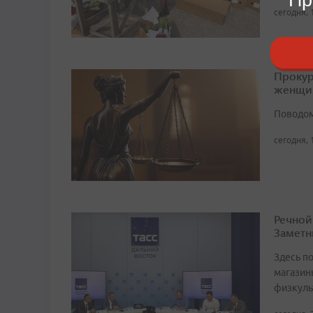
сегодня, 
Прокур
женщи
Поводом
сегодня, 
Речной
Заметн
Здесь по
магазин
физкуль