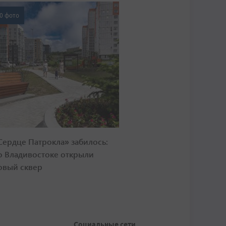
0 фото
Сердце Патрокла» забилось:
о Владивостоке открыли
овый сквер
Социальные сети