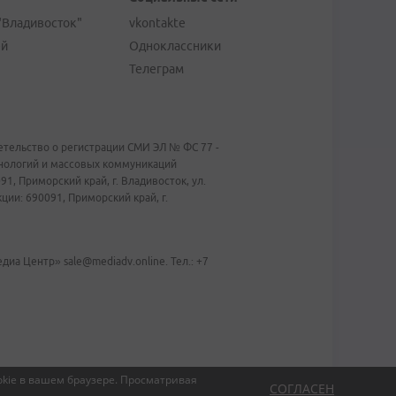
"Владивосток"
vkontakte
ей
Одноклассники
Телеграм
тельство о регистрации СМИ ЭЛ № ФС 77 -
хнологий и массовых коммуникаций
1, Приморский край, г. Владивосток, ул.
ии: 690091, Приморский край, г.
иа Центр» sale@mediadv.online. Тел.: +7
kie в вашем браузере.
Просматривая
СОГЛАСЕН