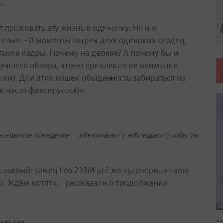
».
проживать эту жизнь в одиночку. Но и о
ченые. - В моменты встреч двух одиноких сердец,
такие кадры.
Почему на дереве? А почему бы и
лучшего обзора, что-то привлекло её внимание
ики). Для этих кошек обыденность забираться на
к часто фиксируется)».
вательское поведение — обнюхивают и наблюдают (чтобы уж
астливый: самец Leo 239M всё же «уговорил» свою
ю. Ждём котят», - рассказали о продолжении
П
ние дня.