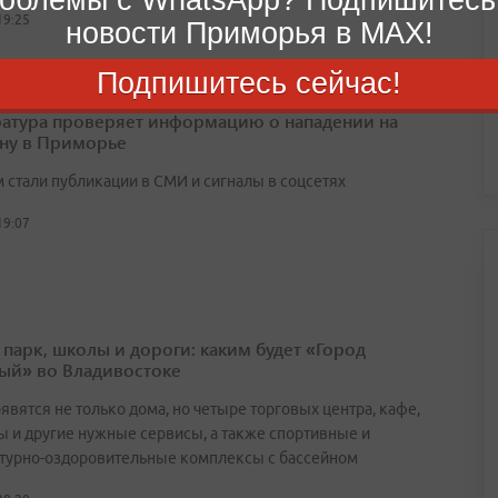
19:25
новости Приморья в MAX!
Подпишитесь сейчас!
атура проверяет информацию о нападении на
ну в Приморье
 стали публикации в СМИ и сигналы в соцсетях
19:07
 парк, школы и дороги: каким будет «Город
ый» во Владивостоке
явятся не только дома, но четыре торговых центра, кафе,
ы и другие нужные сервисы, а также спортивные и
турно-оздоровительные комплексы с бассейном