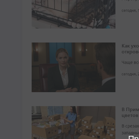
сегодня, 
Как ух
откров
Чаще вс
сегодня, 
В Прим
цветов
В среза
западны
Пр