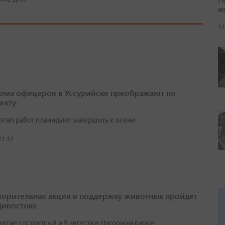
и
17
ома офицеров в Уссурийске преображают по
екту
этап работ планируют завершить к осени
21:32
ворительная акция в поддержку животных пройдет
дивостоке
тие состоится 8 и 9 августа в Нагорном парке