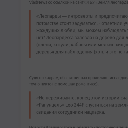
VladNews со ссылкой на сайт ФГБУ «Земля леопарда
«Леопарды — интроверты и предпочитают 
потомстве стоит задуматься, - отметили у
жаждущих любви, мы можем наблюдать 
нет? Леопардесса залезла на дерево для 
(олени, косули, кабаны или мелкие хищн
деревья для наблюдения (хоть и это не та
Судя по кадрам, оба пятнистых проявляют исследо
точно никто не помешал романтике).
«Не переживайте, конец этой истории сч
«Рапунцель» Leo 244F спуститься на земл
свидания сотрудники нацпарка.
Новости Владивостока в Telegram - постоянно в тече