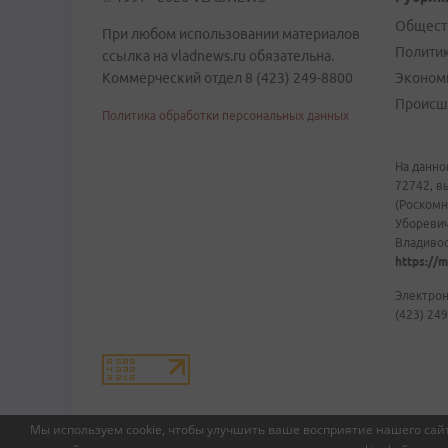
Общест
При любом использовании материалов
Полити
ссылка на vladnews.ru обязательна.
Коммерческий отдел 8 (423) 249-8800
Эконом
Происш
Политика обработки персональных данных
На данно
72742, в
(Роскомн
Уборевич
Владивост
https://m
Электрон
(423) 249
Мы используем cookie, чтобы улучшить ваше восприятие нашего сайт