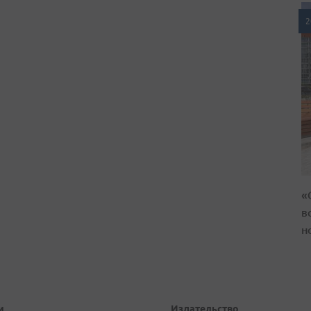
2
«
в
н
и
Издательство