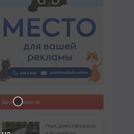
Другие новости
Парк Дома офицеров
 на
в Уссурийске