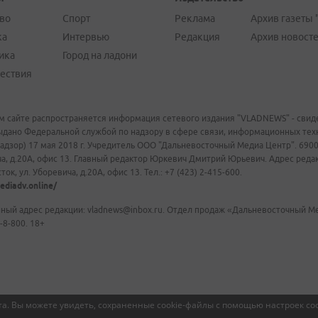
во
Спорт
Реклама
Архив газеты 
ка
Интервью
Редакция
Архив новост
ика
Город на ладони
ествия
м сайте распространяется информация сетевого издания "VLADNEWS" - свиде
ыдано Федеральной службой по надзору в сфере связи, информационных те
адзор) 17 мая 2018 г. Учредитель ООО "Дальневосточный Медиа Центр". 69009
а, д.20А, офис 13. Главный редактор Юркевич Дмитрий Юрьевич. Адрес редакц
ок, ул. Уборевича, д.20А, офис 13. Тел.: +7 (423) 2-415-600.
ediadv.online/
ный адрес редакции: vladnews@inbox.ru. Отдел продаж «Дальневосточный Мед
-8-800. 18+
а. Вы можете увидеть, сохраненные cookie-файлы с помощью настроек coo