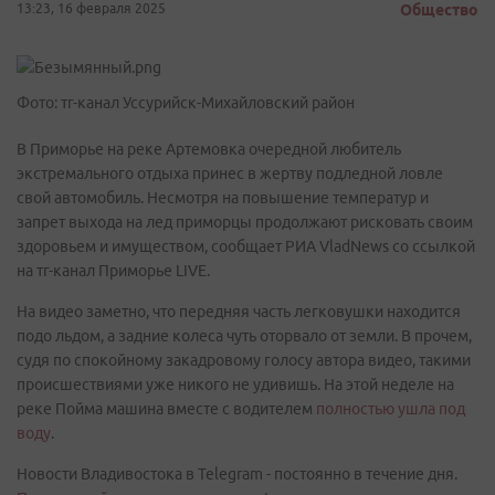
13:23, 16 февраля 2025
Общество
Фото: тг-канал Уссурийск-Михайловский район
В Приморье на реке Артемовка очередной любитель
экстремального отдыха принес в жертву подледной ловле
свой автомобиль. Несмотря на повышение температур и
запрет выхода на лед приморцы продолжают рисковать своим
здоровьем и имуществом, сообщает РИА VladNews со ссылкой
на тг-канал Приморье LIVE.
На видео заметно, что передняя часть легковушки находится
подо льдом, а задние колеса чуть оторвало от земли. В прочем,
судя по спокойному закадровому голосу автора видео, такими
происшествиями уже никого не удивишь. На этой неделе на
реке Пойма машина вместе с водителем
полностью ушла под
воду
.
Новости Владивостока в Telegram - постоянно в течение дня.