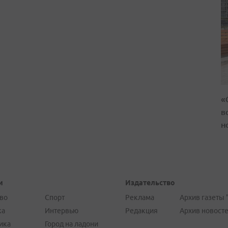
«
в
н
и
Издательство
во
Спорт
Реклама
Архив газеты 
ка
Интервью
Редакция
Архив новост
ика
Город на ладони