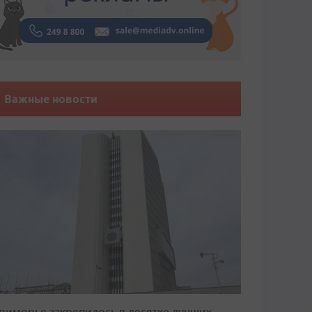
Важные новости
риморье закрепилось в десятке лучших