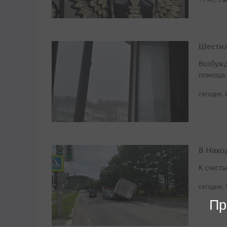
Шестил
Возбужд
помощь
сегодня, 
В Нахо
К счасть
сегодня, 
Пр