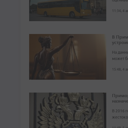
оценива
11:34, 4 
В Прим
устрои
На данн
может б
15:48, 4 
Примор
назначе
В 2016 г
жестоко
11:49, 5 