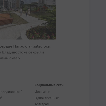
Сердце Патрокла» забилось:
о Владивостоке открыли
овый сквер
Социальные сети
"Владивосток"
vkontakte
ей
Одноклассники
Телеграм