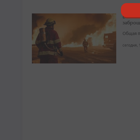
В Боль
заброш
Общая п
сегодня, 