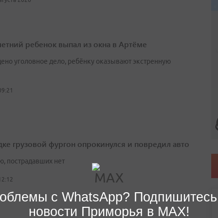
етний ребенок выпал из окна в Артёме
ено уголовное дело, ребёнку оказывают экстренную
09:21
дке грузовой фургон опрокинулся и повредил авто
ю, пострадавших нет
12:12
облемы с WhatsApp? Подпишитесь
новости Приморья в MAX!