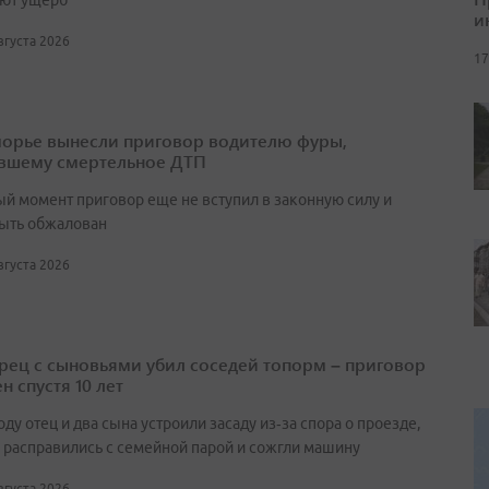
ют ущерб
и
августа 2026
17
орье вынесли приговор водителю фуры,
вшему смертельное ДТП
ый момент приговор еще не вступил в законную силу и
ыть обжалован
августа 2026
ец с сыновьями убил соседей топорм – приговор
н спустя 10 лет
оду отец и два сына устроили засаду из‑за спора о проезде,
 расправились с семейной парой и сожгли машину
августа 2026