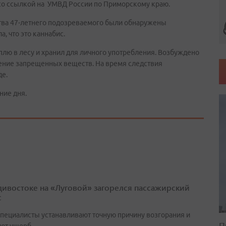
 со ссылкой на УМВД России по Приморскому краю.
тва 47-летнего подозреваемого были обнаружены
, что это каннабис.
лю в лесу и хранил для личного употребления. Возбуждено
нение запрещенных веществ. На время следствия
де.
ние дня.
дивостоке на «Луговой» загорелся пассажирский
с
специалисты устанавливают точную причину возгорания и
П