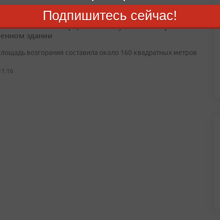
Подпишитесь сейчас!
шом Камне огнеборцы МЧС потушили пожар в
енном здании
лощадь возгорания составила около 160 квадратных метров
11:16