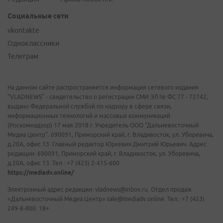
Социальные сети
vkontakte
Одноклассники
Телеграм
На данном сайте распространяется информация сетевого издания
"VLADNEWS" - свидетельство о регистрации СМИ ЭЛ № ФС 77 - 72742,
выдано Федеральной службой по надзору в сфере связи,
информационных технологий и массовых коммуникаций
(Роскомнадзор) 17 мая 2018 г. Учредитель ООО "Дальневосточный
Медиа Центр". 690091, Приморский край, г. Владивосток, ул. Уборевича,
д.20А, офис 13. Главный редактор Юркевич Дмитрий Юрьевич. Адрес
редакции: 690091, Приморский край, г. Владивосток, ул. Уборевича,
д.20А, офис 13. Тел.: +7 (423) 2-415-600.
https://mediadv.online/
Электронный адрес редакции: vladnews@inbox.ru. Отдел продаж
«Дальневосточный Медиа Центр» sale@mediadv.online. Тел.: +7 (423)
249-8-800. 18+