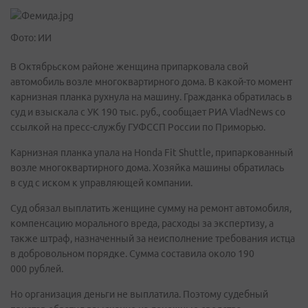
Фото: ИИ
В Октябрьском районе женщина припарковала свой
автомобиль возле многоквартирного дома. В какой-то момент
карнизная планка рухнула на машину. Гражданка обратилась в
суд и взыскала с УК 190 тыс. руб., сообщает РИА VladNews со
ссылкой на пресс-службу ГУФССП России по Приморью.
Карнизная планка упала на Honda Fit Shuttle, припаркованный
возле многоквартирного дома. Хозяйка машины обратилась
в суд с иском к управляющей компании.
Суд обязал выплатить женщине сумму на ремонт автомобиля,
компенсацию морального вреда, расходы за экспертизу, а
также штраф, назначенный за неисполнение требования истца
в добровольном порядке. Сумма составила около 190
000 рублей.
Но организация деньги не выплатила. Поэтому судебный