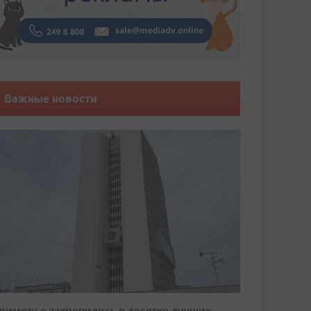
Важные новости
риморье закрепилось в десятке лучших