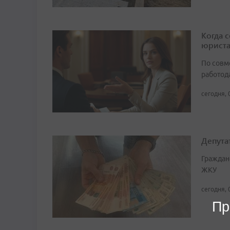
Когда 
юрист
По совм
работода
сегодня, 
Депута
Граждан
ЖКУ
сегодня, 
Пр