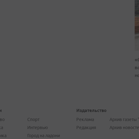
«
в
н
и
Издательство
во
Спорт
Реклама
Архив газеты 
ка
Интервью
Редакция
Архив новост
ика
Город на ладони