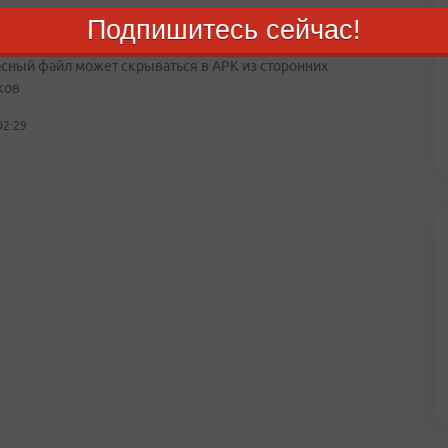
Подпишитесь сейчас!
ики маскируют вирусы под полезные приложения
сный файл может скрываться в APK из сторонних
ков
02:29