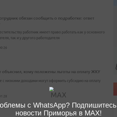
сотрудник обязан сообщить о подработке: ответ
а
естительству работник имеет право работать как у основного
теля, так и у другого работодателя
00:26
т объяснил, кому положены льготы на оплату ЖКУ
е с низкими доходами могут оформить субсидию на оплату
01:28
облемы с WhatsApp? Подпишитесь
новости Приморья в MAX!