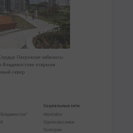
Сердце Патрокла» забилось:
о Владивостоке открыли
овый сквер
Социальные сети
"Владивосток"
vkontakte
ей
Одноклассники
Телеграм