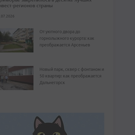
нвест-регионов страны
.07.2026
От уютного двора до
горнолыжного курорта: как
преображается Арсеньев
Новый парк, сквер с фонтаном и
50 квартир: как преображается
Дальнегорск