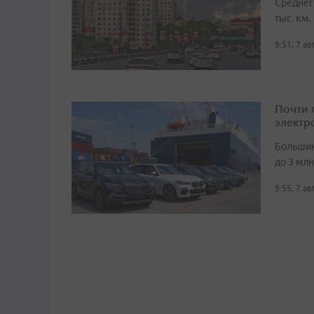
Среднег
тыс. км.
9:51, 7 а
Почти 
электр
Большин
до 3 мл
9:55, 7 а