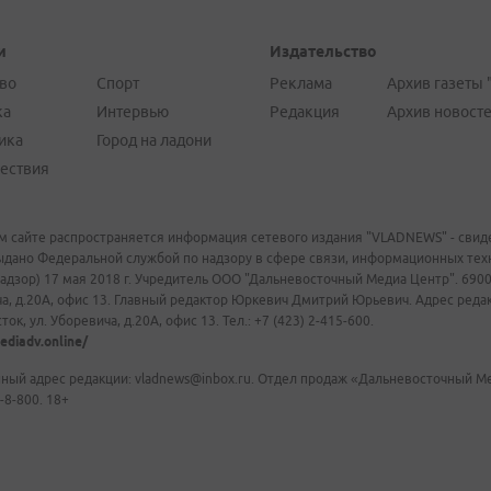
и
Издательство
во
Спорт
Реклама
Архив газеты 
ка
Интервью
Редакция
Архив новост
ика
Город на ладони
ествия
м сайте распространяется информация сетевого издания "VLADNEWS" - свиде
ыдано Федеральной службой по надзору в сфере связи, информационных те
адзор) 17 мая 2018 г. Учредитель ООО "Дальневосточный Медиа Центр". 69009
а, д.20А, офис 13. Главный редактор Юркевич Дмитрий Юрьевич. Адрес редакц
ок, ул. Уборевича, д.20А, офис 13. Тел.: +7 (423) 2-415-600.
ediadv.online/
ный адрес редакции: vladnews@inbox.ru. Отдел продаж «Дальневосточный Мед
-8-800. 18+