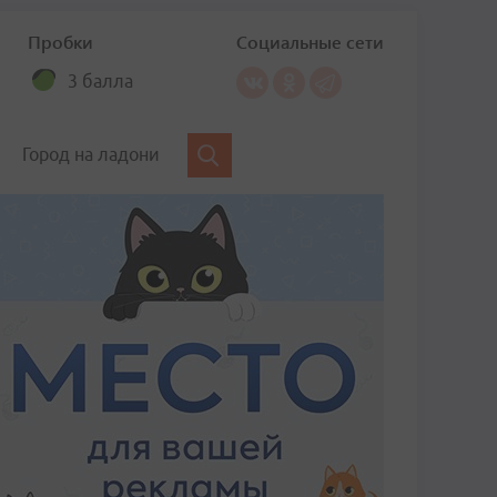
Пробки
Социальные сети
3 балла
Город на ладони