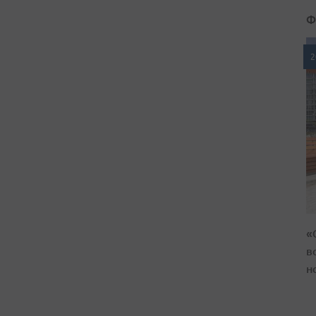
Ф
2
«
в
н