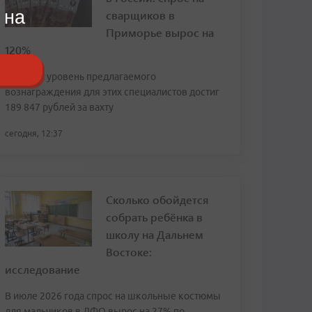
 на
сварщиков в
Приморье вырос на
120%
Средний уровень предлагаемого
вознаграждения для этих специалистов достиг
189 847 рублей за вахту
сегодня, 12:37
Сколько обойдется
собрать ребёнка в
школу на Дальнем
Востоке:
исследование
В июле 2026 года спрос на школьные костюмы
для мальчиков в ДФО вырос на 27% по