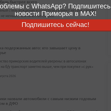
биль быстрее всего
облемы с WhatsApp? Подпишитесь
вный стиль вождения и перегрузка влияют на срок службы
новости Приморья в MAX!
не меньше, чем качество сборки
Подпишитесь сейчас!
 июля 2026
а подержанных авто: кто завышает цену в
рье
ство приморских водителей уверены: в автосалонах
на б/у транспорт заметно выше, чем при покупке «с рук»
августа 2026
ики назвали автомобили с самым низким годовым
ом в ДФО