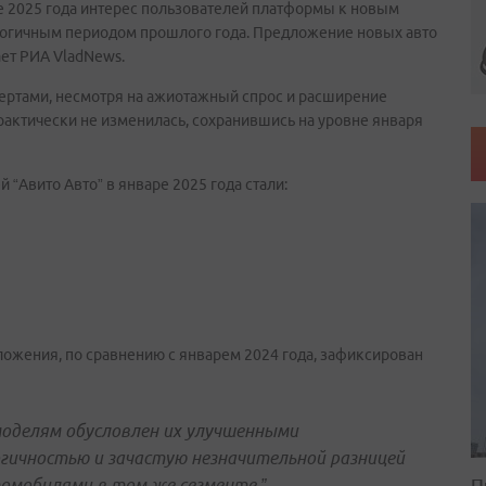
ре 2025 года интерес пользователей платформы к новым
алогичным периодом прошлого года. Предложение новых авто
ает РИА VladNews.
пертами, несмотря на ажиотажный спрос и расширение
рактически не изменилась, сохранившись на уровне января
Авито Авто” в январе 2025 года стали:
ложения, по сравнению с январем 2024 года, зафиксирован
оделям обусловлен их улучшенными
ичностью и зачастую незначительной разницей
П
омобилями в том же сегменте,” –