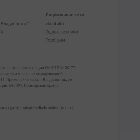
Социальные сети
"Владивосток"
vkontakte
ей
Одноклассники
Телеграм
тельство о регистрации СМИ ЭЛ № ФС 77 -
хнологий и массовых коммуникаций
1, Приморский край, г. Владивосток, ул.
ии: 690091, Приморский край, г.
иа Центр» sale@mediadv.online. Тел.: +7