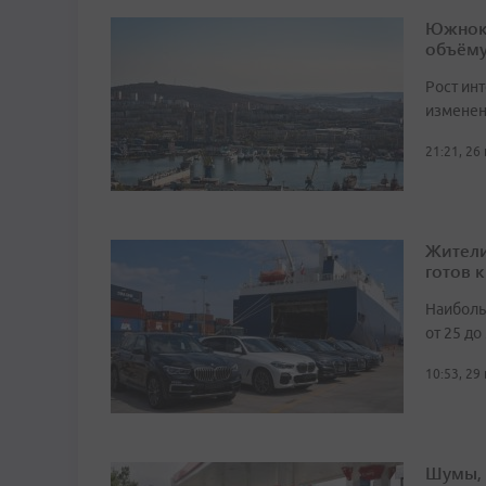
Южноко
объёму
Рост ин
изменен
21:21, 26
Жители
готов к
Наиболь
от 25 до
10:53, 29
Шумы, 