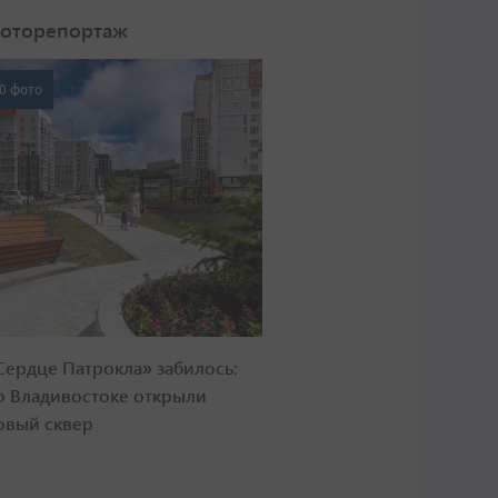
оторепортаж
0 фото
Сердце Патрокла» забилось:
о Владивостоке открыли
овый сквер