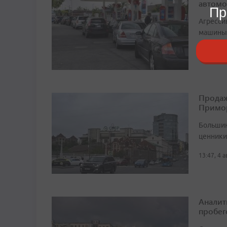
автомо
Пр
Агресси
машины 
20:34, 29
Продаж
Примо
Большин
ценники 
13:47, 4 
Аналит
пробег