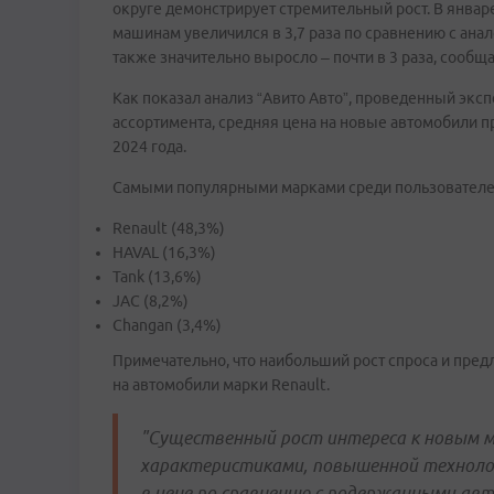
округе демонстрирует стремительный рост. В янва
машинам увеличился в 3,7 раза по сравнению с ан
также значительно выросло – почти в 3 раза, сообщ
Как показал анализ “Авито Авто”, проведенный экс
ассортимента, средняя цена на новые автомобили п
2024 года.
Самыми популярными марками среди пользователей “
Renault (48,3%)
HAVAL (16,3%)
Tank (13,6%)
JAC (8,2%)
Changan (3,4%)
Примечательно, что наибольший рост спроса и пред
на автомобили марки Renault.
"Существенный рост интереса к новым м
характеристиками, повышенной технолог
в цене по сравнению с подержанными авт