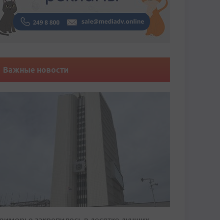
Важные новости
риморье закрепилось в десятке лучших