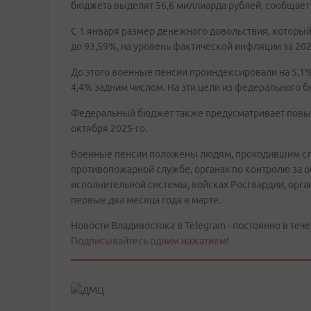
бюджета выделят 56,6 миллиарда рублей, сообщает
С 1 января размер денежного довольствия, которы
до 93,59%, на уровень фактической инфляции за 202
До этого военные пенсии проиндексировали на 5,1%
4,4% задним числом. На эти цели из федерального 
Федеральный бюджет также предусматривает повыш
октября 2025-го.
Военные пенсии положены людям, проходившим служ
противопожарной службе, органах по контролю за о
исполнительной системы, войсках Росгвардии, орга
первые два месяца года в марте.
Новости Владивостока в Telegram - постоянно в тече
Подписывайтесь одним нажатием!