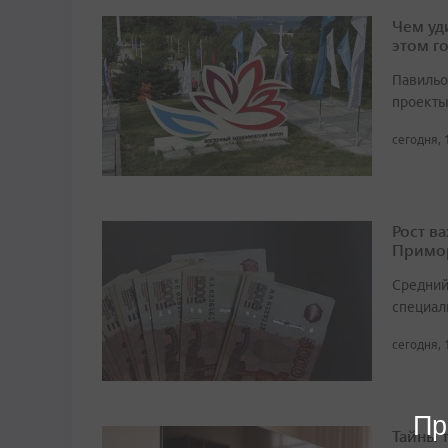
Чем уд
этом г
Павильо
проекты
сегодня, 
Рост в
Примор
Средний
специали
сегодня, 
Пр
Тайны 