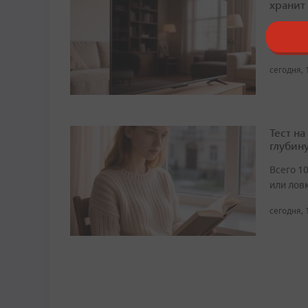
хранит
Собрали 
слишком
сегодня, 
Тест н
глубин
Всего 1
или лов
сегодня, 