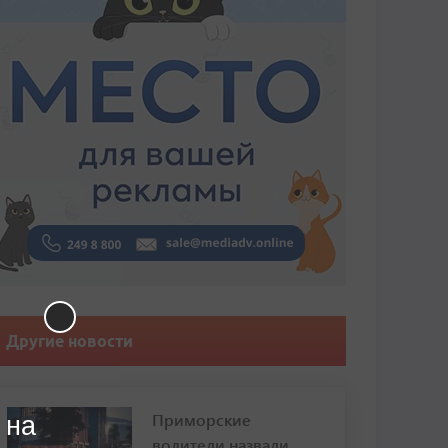
Другие новости
Приморские
 на
водители назвали