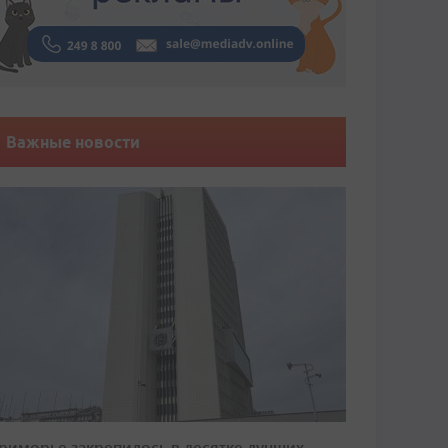
Важные новости
риморье закрепилось в десятке лучших