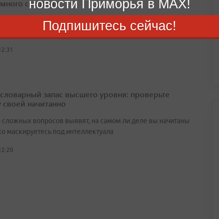
новости Приморья в MAX!
 много секретов
пять российских проектов, где глухая провинция хранит
Подпишитесь сейчас!
 много секретов
12:31
а словарный запас высшего уровня: проверьте
у своей начитанно
0 сложных вопросов выявят, на самом ли деле вы начитаны
ко маскируетесь под интеллектуала
12:20