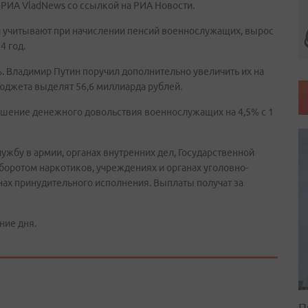
 РИА VladNews со ссылкой на РИА Новости.
й учитывают при начислении пенсий военнослужащих, вырос
4 год.
. Владимир Путин поручил дополнительно увеличить их на
бюджета выделят 56,6 миллиарда рублей.
ение денежного довольствия военнослужащих на 4,5% с 1
бу в армии, органах внутренних дел, Государственной
боротом наркотиков, учреждениях и органах уголовно-
нах принудительного исполнения. Выплаты получат за
ние дня.
П