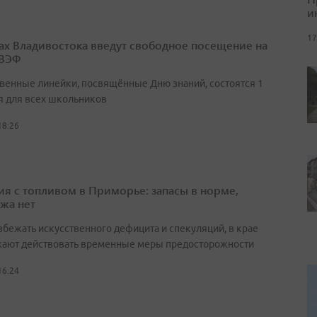
и
17
ах Владивостока введут свободное посещение на
 ВЭФ
венные линейки, посвящённые Дню знаний, состоятся 1
я для всех школьников
18:26
ия с топливом в Приморье: запасы в норме,
жа нет
збежать искусственного дефицита и спекуляций, в крае
ают действовать временные меры предосторожности
16:24