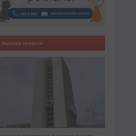
Важные новости
риморье закрепилось в десятке лучших