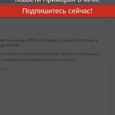
збежать искусственного дефицита и спекуляций, в крае
ают действовать временные меры предосторожности
Подпишитесь сейчас!
16:24
ивят регионы ДФО на «Улице Дальнего Востока» в
оду на ВЭФ
ны сделают ставку на иммерсивные форматы, социальные
 и сценарии повседневной жизни в регионах
15:22