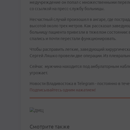
медучреждение он попал с множественными перело
со ссылкой на пресс-службу больницы.
Несчастный случай произошел в ангаре, где постра
высотой около трех метров. Как рассказал заведую
больницу пациента привезли в тяжелом состоянии: в
спались и почти перестали функционировать.
Чтобы расправить легкие, заведующий хирургичес
Сергей Ляшко провели две операции. Из плевральной
Сейчас мужчина находится под амбулаторным наблю
угрожает.
Новости Владивостока в Telegram - постоянно в тече
Подписывайтесь одним нажатием!
Смотрите также