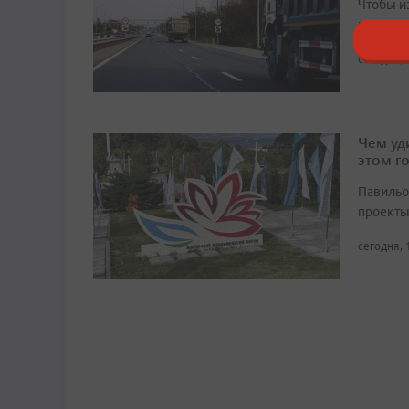
Чтобы и
продолж
сегодня, 
Чем уд
этом г
Павильо
проекты
сегодня, 