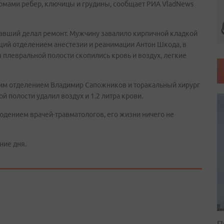
мами ребер, ключицы и грудины, сообщает РИА VladNews
давший делал ремонт. Мужчину завалило кирпичной кладкой
щий отделением анестезии и реанимации Антон Шкода, в
 плевральной полости скопились кровь и воздух, легкие
ким отделением Владимир Сапожников и торакальный хирург
 полости удалил воздух и 1.2 литра крови.
дением врачей-травматологов, его жизни ничего не
ние дня.
П