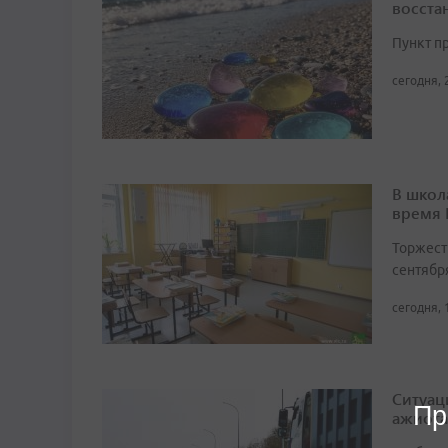
восста
Пункт п
сегодня, 
В школ
время
Торжест
сентябр
сегодня, 
Ситуац
Пр
ажиота