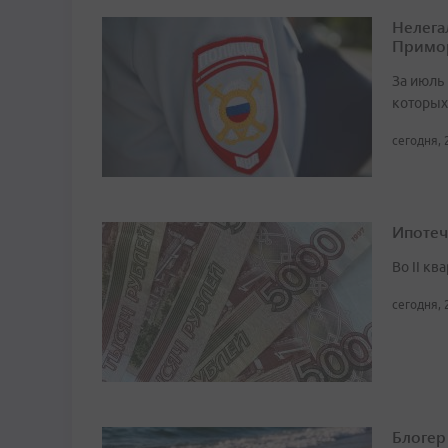
Нелега
Примо
За июль 
которых
сегодня, 
Ипотеч
Во II кв
сегодня, 
Блогер