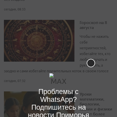
сегодня, 08:33
Гороскоп на 8
августа
Чтобы не нажить
себе
неприятностей,
избегайте тех, кто
любит поучать и
руководить, а
заодно и сами избегайте поучительных ноток в своем голосе
сегодня, 07:32
Проблемы с
Уроки
WhatsApp?
математики,
биологии,
Подпишитесь на
химии и физики
станут более
новости Приморья