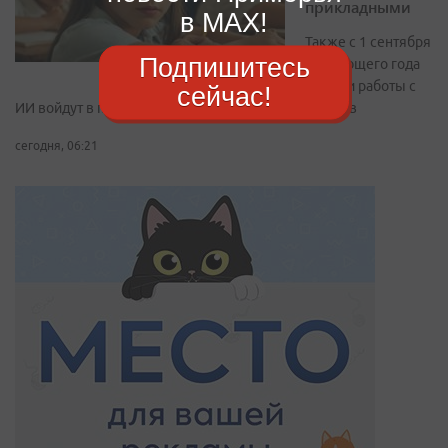
прикладными
в MAX!
Также с 1 сентября
Подпишитесь
следующего года
навыки работы с
сейчас!
ИИ войдут в перечень метапредметных результатов
сегодня, 06:21