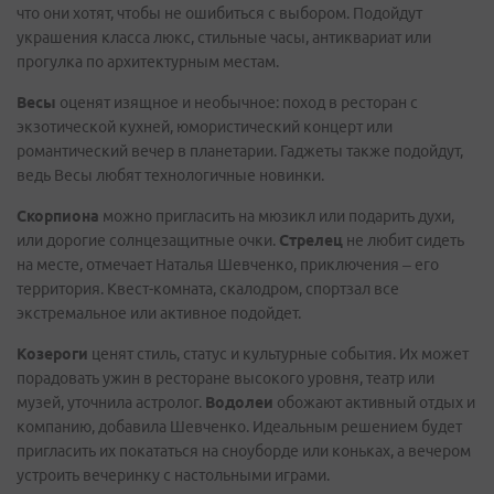
что они хотят, чтобы не ошибиться с выбором. Подойдут
украшения класса люкс, стильные часы, антиквариат или
прогулка по архитектурным местам.
Весы
оценят изящное и необычное: поход в ресторан с
экзотической кухней, юмористический концерт или
романтический вечер в планетарии. Гаджеты также подойдут,
ведь Весы любят технологичные новинки.
Скорпиона
можно пригласить на мюзикл или подарить духи,
или дорогие солнцезащитные очки.
Стрелец
не любит сидеть
на месте, отмечает Наталья Шевченко, приключения – его
территория. Квест-комната, скалодром, спортзал все
экстремальное или активное подойдет.
Козероги
ценят стиль, статус и культурные события. Их может
порадовать ужин в ресторане высокого уровня, театр или
музей, уточнила астролог.
Водолеи
обожают активный отдых и
компанию, добавила Шевченко. Идеальным решением будет
пригласить их покататься на сноуборде или коньках, а вечером
устроить вечеринку с настольными играми.