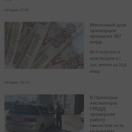
сегодня, 17:43
Ипотечный долг
приморцев
превысил 367
млрд
Во II квартале в
крае выдали 4,1
тыс. ипотек на 20,8
млрд
сегодня, 18:14
В Приморье
инспекторы
ГИБДД
проверили
работу
таксистов: есть
результаты