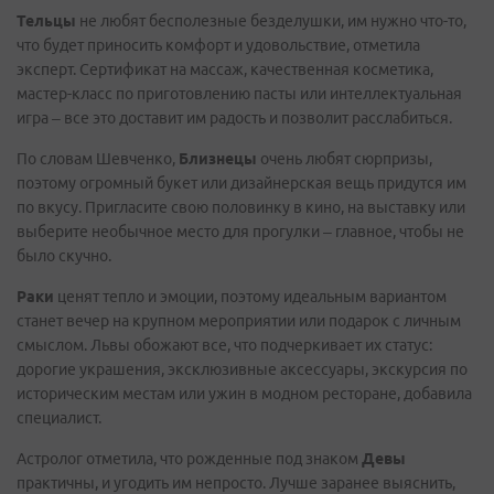
Тельцы
не любят бесполезные безделушки, им нужно что-то,
что будет приносить комфорт и удовольствие, отметила
эксперт. Сертификат на массаж, качественная косметика,
мастер-класс по приготовлению пасты или интеллектуальная
игра – все это доставит им радость и позволит расслабиться.
По словам Шевченко,
Близнецы
очень любят сюрпризы,
поэтому огромный букет или дизайнерская вещь придутся им
по вкусу. Пригласите свою половинку в кино, на выставку или
выберите необычное место для прогулки – главное, чтобы не
было скучно.
Раки
ценят тепло и эмоции, поэтому идеальным вариантом
станет вечер на крупном мероприятии или подарок с личным
смыслом. Львы обожают все, что подчеркивает их статус:
дорогие украшения, эксклюзивные аксессуары, экскурсия по
историческим местам или ужин в модном ресторане, добавила
специалист.
Астролог отметила, что рожденные под знаком
Девы
практичны, и угодить им непросто. Лучше заранее выяснить,