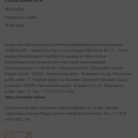
Социальные сети
vkontakte
Одноклассники
Телеграм
На данном сайте распространяется информация сетевого издания
"VLADNEWS" - свидетельство о регистрации СМИ ЭЛ № ФС 77 - 72742,
выдано Федеральной службой по надзору в сфере связи,
информационных технологий и массовых коммуникаций
(Роскомнадзор) 17 мая 2018 г. Учредитель ООО "Дальневосточный
Медиа Центр". 690091, Приморский край, г. Владивосток, ул. Уборевича,
д.20А, офис 13. Главный редактор Юркевич Дмитрий Юрьевич. Адрес
редакции: 690091, Приморский край, г. Владивосток, ул. Уборевича,
д.20А, офис 13. Тел.: +7 (423) 2-415-600.
https://mediadv.online/
Электронный адрес редакции: vladnews@inbox.ru. Отдел продаж
«Дальневосточный Медиа Центр» sale@mediadv.online. Тел.: +7 (423)
249-8-800. 18+