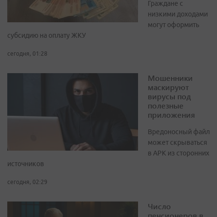
Граждане с
низкими доходами
могут оформить
субсидию на оплату ЖКУ
сегодня, 01:28
Мошенники
маскируют
вирусы под
полезные
приложения
Вредоносный файл
может скрываться
в APK из сторонних
источников
сегодня, 02:29
Число
пенсионеров в