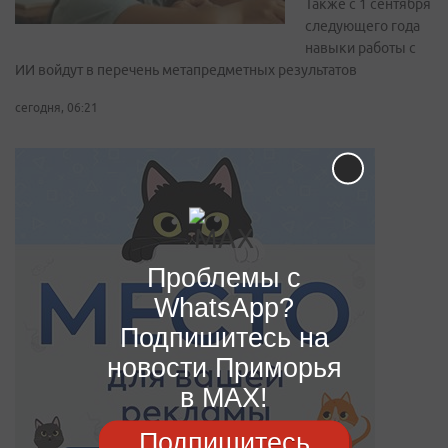
Также с 1 сентября
следующего года
навыки работы с
ИИ войдут в перечень метапредметных результатов
сегодня, 06:21
Проблемы с
WhatsApp?
Подпишитесь на
новости Приморья
в MAX!
Подпишитесь