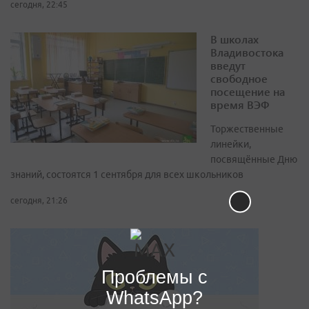
сегодня, 22:45
В школах
Владивостока
введут
свободное
посещение на
время ВЭФ
Торжественные
линейки,
посвящённые Дню
знаний, состоятся 1 сентября для всех школьников
сегодня, 21:26
Проблемы с
WhatsApp?