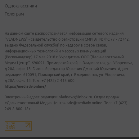
Одноклассники
Телеграм
На данном сайте распространяется информация сетевого издания
"VLADNEWS" - свидетельство о регистрации СМИ ЭЛ № ФС 77 - 72742,
выдано Федеральной службой по надзору в сфере связи,
информационных технологий и массовых коммуникаций
(Роскомнадзор) 17 мая 2018 г. Учредитель ООО "Дальневосточный
Медиа Центр". 690091, Приморский край, г. Владивосток, ул. Уборевича,
д.20А, офис 13. Главный редактор Юркевич Дмитрий Юрьевич. Адрес
редакции: 690091, Приморский край, г. Владивосток, ул. Уборевича,
д.20А, офис 13. Тел.: +7 (423) 2-415-600.
https://mediadv.online/
Электронный адрес редакции: vladnews@inbox.ru. Отдел продаж
«Дальневосточный Медиа Центр» sale@mediadv.online. Тел.: +7 (423)
249-8-800. 18+