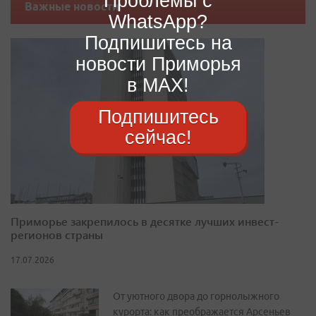
Проблемы с
Важные новости
WhatsApp?
Подпишитесь на
новости Приморья
в MAX!
Подпишитесь
сейчас!
Приморье закрепилось в десятке лучших инвест-
регионов страны
17.07.2026
От уютного двора до горнолыжного
курорта: как преображается Арсеньев