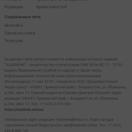
Редакция
Архив новостей
Социальные сети
vkontakte
Одноклассники
Телеграм
На данном сайте распространяется информация сетевого издания
"VLADNEWS" - свидетельство о регистрации СМИ ЭЛ № ФС 77 - 72742,
выдано Федеральной службой по надзору в сфере связи,
информационных технологий и массовых коммуникаций
(Роскомнадзор) 17 мая 2018 г. Учредитель ООО "Дальневосточный
Медиа Центр". 690091, Приморский край, г. Владивосток, ул. Уборевича,
д.20А, офис 13. Главный редактор Юркевич Дмитрий Юрьевич. Адрес
редакции: 690091, Приморский край, г. Владивосток, ул. Уборевича,
д.20А, офис 13. Тел.: +7 (423) 2-415-600.
https://mediadv.online/
Электронный адрес редакции: vladnews@inbox.ru. Отдел продаж
«Дальневосточный Медиа Центр» sale@mediadv.online. Тел.: +7 (423)
249-8-800. 18+