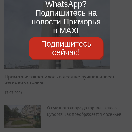
WhatsApp?
Подпишитесь на
новости Приморья
в MAX!
Подпишитесь
сейчас!
Приморье закрепилось в десятке лучших инвест-
регионов страны
17.07.2026
От уютного двора до горнолыжного
курорта: как преображается Арсеньев