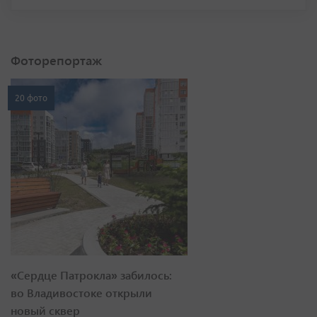
Фоторепортаж
20 фото
«Сердце Патрокла» забилось:
во Владивостоке открыли
новый сквер