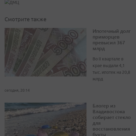
Смотрите также
Ипотечный долг
приморцев
превысил 367
млрд
Во II квартале в
крае выдали 4,1
тыс. ипотек на 20,8
млрд
сегодня, 20:14
Блогер из
Владивостока
собирает стекло
для
восстановления
бухты