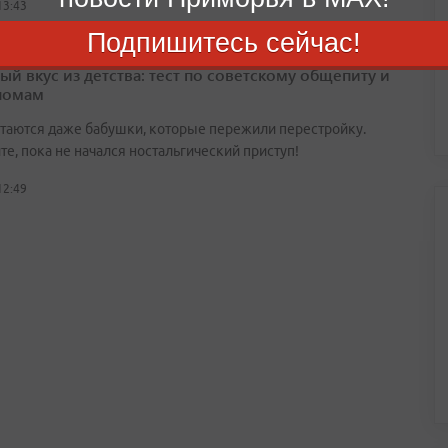
13:43
Подпишитесь сейчас!
ый вкус из детства: тест по советскому общепиту и
номам
утаются даже бабушки, которые пережили перестройку.
е, пока не начался ностальгический приступ!
12:49