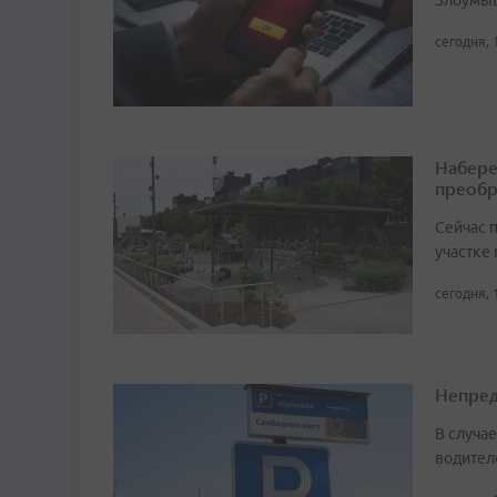
Злоумыш
сегодня, 
Набере
преобр
Сейчас 
участке
сегодня, 
Непред
В случа
водител