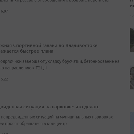
ленники рассылают сообщения о возврате переплаты
и
16:07
17
жная Спортивной гавани во Владивостоке
ажается быстрее плана
подрядчики завершают укладку брусчатки, бетонирование на
 по направлению к ТЭЦ-1
15:22
виденная ситуация на парковке: что делать
е непредвиденных ситуаций на муниципальных парковках
ей просят обращаться в кол-центр