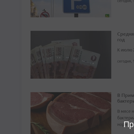
сегодня, 
Средня
год
К июлю 
сегодня, 
В Прим
бактер
В мясе 
бактери
Пр
норму в 