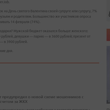
erJob.
 на День святого Валентина своей супруге или супругу, 7%
рузьям и родителям. Большинство же участников опроса
ривать 14 февраля (74%).
подарки? Мужской бюджет оказался больше женского:
 рублей, девушки — парню — в 3600 рублей; презент от
— в 3900 рублей.
ние дня.
т предупредил о новой схеме мошенников с
счетом за ЖКХ
П