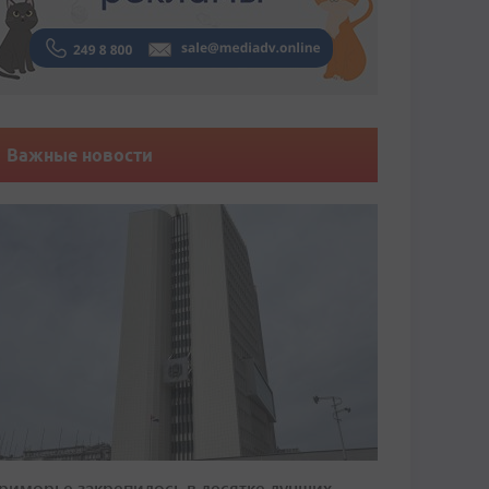
Важные новости
риморье закрепилось в десятке лучших