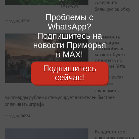
совершить
большую ошибку
Проблемы с
сегодня, 07:38
WhatsApp?
Подпишитесь на
Стоимость
эвакуации
новости Приморья
автомобиля
в MAX!
можно будет
оплатить со
скидкой 50%
Подпишитесь
сейчас!
Законопроект
позволит
сэкономить
миллиарды рублей и стимулирует водителей быстрее
оплачивать штрафы
сегодня, 06:24
Владивосток
накрыли туман и