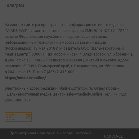
Телеграм
На данном сайте распространяется информация сетевого издания
"VLADNEWS" - свидетельство о регистрации СМИ ЭЛ № ФС 77 - 72742,
выдано Федеральной службой по надзору в сфере связи,
информационных технологий и массовых коммуникаций
(Роскомнадзор) 17 мая 2018 г. Учредитель ООО "Дальневосточный
Медиа Центр". 690091, Приморский край, г. Владивосток, ул. Уборевича,
д.20А, офис 13. Главный редактор Юркевич Дмитрий Юрьевич. Адрес
редакции: 690091, Приморский край, г. Владивосток, ул. Уборевича,
д.20А, офис 13. Тел.: +7 (423) 2-415-600.
https://mediadv.online/
Электронный адрес редакции: vladnews@inbox.ru. Отдел продаж
«Дальневосточный Медиа Центр» sale@mediadv.online. Тел.: +7 (423)
249-8-800. 18+
Просматривая наш сайт, вы соглашаетесь с
СОГЛАСЕН