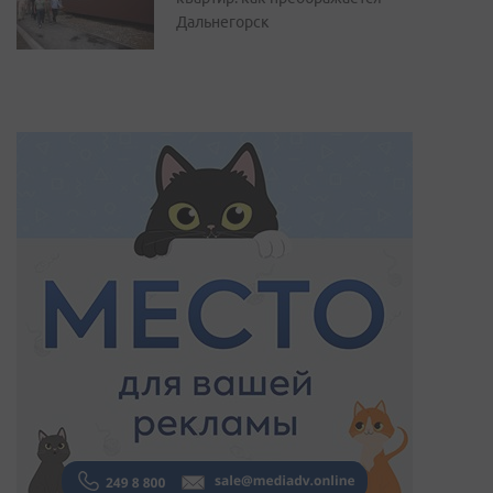
Дальнегорск