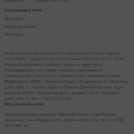
Редакция
Архив новостей
Социальные сети
vkontakte
Одноклассники
Телеграм
На данном сайте распространяется информация сетевого издания
"VLADNEWS" - свидетельство о регистрации СМИ ЭЛ № ФС 77 - 72742,
выдано Федеральной службой по надзору в сфере связи,
информационных технологий и массовых коммуникаций
(Роскомнадзор) 17 мая 2018 г. Учредитель ООО "Дальневосточный
Медиа Центр". 690091, Приморский край, г. Владивосток, ул. Уборевича,
д.20А, офис 13. Главный редактор Юркевич Дмитрий Юрьевич. Адрес
редакции: 690091, Приморский край, г. Владивосток, ул. Уборевича,
д.20А, офис 13. Тел.: +7 (423) 2-415-600.
https://mediadv.online/
Электронный адрес редакции: vladnews@inbox.ru. Отдел продаж
«Дальневосточный Медиа Центр» sale@mediadv.online. Тел.: +7 (423)
249-8-800. 18+