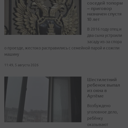
соседей топорм
– приговор
назначен спустя
10 лет
В 2016 году отец и
два сына устроили
засаду из‑за спора
о проезде, жестоко расправились с семейной парой и сожгли
машину
11:49, 5 августа 2026
Шестилетний
ребенок выпал
из окна в
Артёме
Возбуждено
уголовное дело,
ребёнку
оказывают