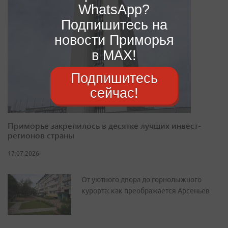
WhatsApp?
Подпишитесь на
новости Приморья
в MAX!
Подпишитесь
сейчас!
Приморье закрепилось в десятке лучших инвест-
регионов страны
17.07.2026
От уютного двора до горнолыжного
курорта: как преображается Арсеньев