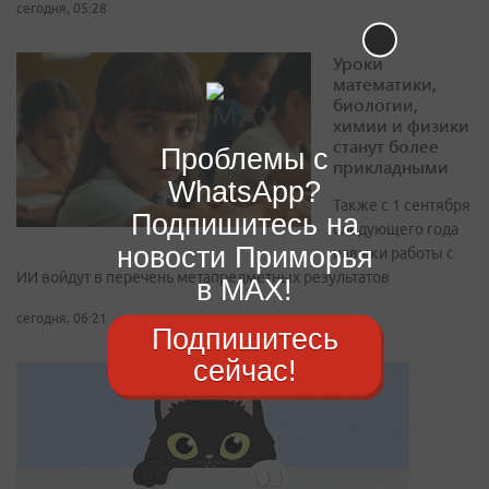
сегодня, 05:28
Уроки
математики,
биологии,
химии и физики
станут более
Проблемы с
прикладными
WhatsApp?
Также с 1 сентября
Подпишитесь на
следующего года
новости Приморья
навыки работы с
ИИ войдут в перечень метапредметных результатов
в MAX!
сегодня, 06:21
Подпишитесь
сейчас!