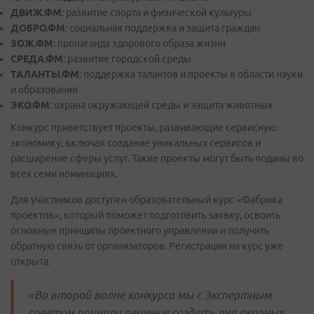
ДВИЖ.ФМ
: развитие спорта и физической культуры
ДОБРО.ФМ
: социальная поддержка и защита граждан
ЗОЖ.ФМ
: пропаганда здорового образа жизни
СРЕДА.ФМ
: развитие городской среды
ТАЛАНТЫ.ФМ
: поддержка талантов и проекты в области науки
и образования
ЭКО.ФМ
: охрана окружающей среды и защита животных
Конкурс приветствует проекты, развивающие сервисную
экономику, включая создание уникальных сервисов и
расширение сферы услуг. Такие проекты могут быть поданы во
всех семи номинациях.
Для участников доступен образовательный курс «Фабрика
проектов», который поможет подготовить заявку, освоить
основные принципы проектного управления и получить
обратную связь от организаторов. Регистрация на курс уже
открыта.
«Во второй волне конкурса мы с Экспертным
советом приняли решение создать пул якорных