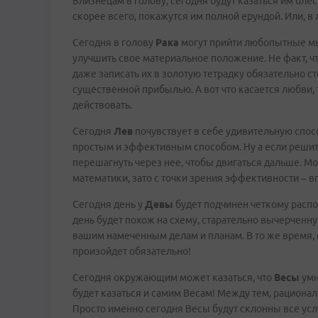
Близнецам в голову, сегодня будут казаться им бле
скорее всего, покажутся им полной ерундой. Или, в
Сегодня в голову
Рака
могут прийти любопытные мы
улучшить свое материальное положение. Не факт, чт
даже записать их в золотую тетрадку обязательно ст
существенной прибылью. А вот что касается любви, 
действовать.
Сегодня
Лев
почувствует в себе удивительную спо
простым и эффективным способом. Ну а если решить
перешагнуть через нее, чтобы двигаться дальше. Мо
математики, зато с точки зрения эффективности – в
Сегодня день у
Девы
будет подчинен четкому распо
день будет похож на схему, старательно вычерченн
вашим намеченным делам и планам. В то же время, 
произойдет обязательно!
Сегодня окружающим может казаться, что
Весы
умн
будет казаться и самим Весам! Между тем, рационал
Просто именно сегодня Весы будут склонны все ус