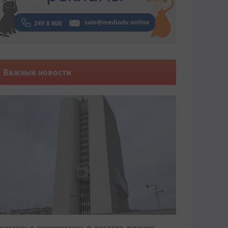
Важные новости
риморье закрепилось в десятке лучших