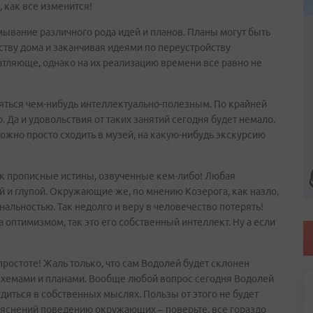
, как все изменится!
мывание различного рода идей и планов. Планы могут быть
тву дома и заканчивая идеями по переустройству
атляюще, однако на их реализацию времени все равно не
яться чем-нибудь интеллектуально-полезным. По крайней
о. Да и удовольствия от таких занятий сегодня будет немало.
можно просто сходить в музей, на какую-нибудь экскурсию
ак прописные истины, озвученные кем-либо! Любая
й и глупой. Окружающие же, по мнению Козерога, как назло,
нальностью. Так недолго и веру в человечество потерять!
 оптимизмом, так это его собственный интеллект. Ну а если
простоте! Жаль только, что сам Водолей будет склонен
схемами и планами. Вообще любой вопрос сегодня Водолей
удиться в собственных мыслях. Пользы от этого не будет
бъяснений поведению окружающих – поверьте, все гораздо