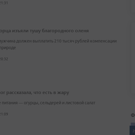
21:31
орца изъяли тушу благородного оленя
мужчина должен выплатить 210 тысяч рублей компенсации
природе
20:32
г рассказала, что есть в жару
е питания — огурцы, сельдерей и листовой салат
Ф
21:09
2