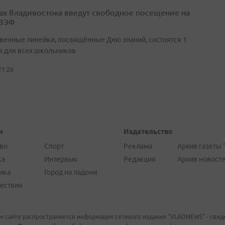
ах Владивостока введут свободное посещение на
 ВЭФ
венные линейки, посвящённые Дню знаний, состоятся 1
я для всех школьников
21:26
и
Издательство
во
Спорт
Реклама
Архив газеты 
ка
Интервью
Редакция
Архив новост
ика
Город на ладони
ествия
м сайте распространяется информация сетевого издания "VLADNEWS" - свиде