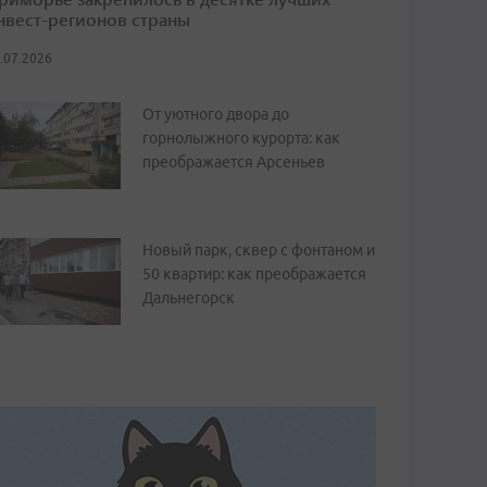
нвест-регионов страны
.07.2026
От уютного двора до
горнолыжного курорта: как
преображается Арсеньев
Новый парк, сквер с фонтаном и
50 квартир: как преображается
Дальнегорск