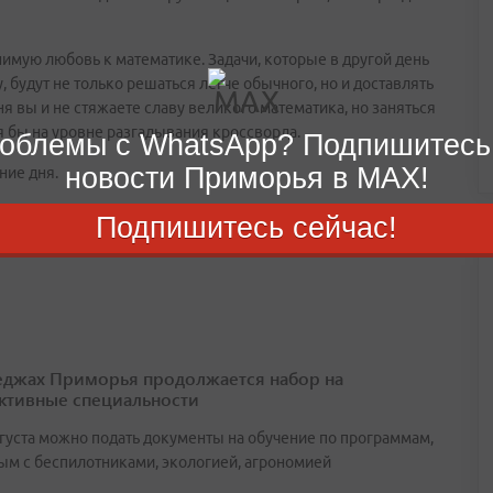
нимую любовь к математике. Задачи, которые в другой день
будут не только решаться легче обычного, но и доставлять
я вы и не стяжаете славу великого математика, но заняться
 бы на уровне разгадывания кроссворда.
облемы с WhatsApp? Подпишитесь
новости Приморья в MAX!
ние дня.
Подпишитесь сейчас!
еджах Приморья продолжается набор на
ктивные специальности
вгуста можно подать документы на обучение по программам,
ым с беспилотниками, экологией, агрономией