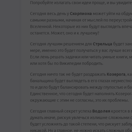
Попробуйте излагать свои идеи проще, и вы увидите
Сегодня весь день у
Скорпиона
может уйти на обду
самыми разными, начиная от мыслей по переустройс
Вселенной. Некоторые из них будут выглядеть впеч
останется. Может, оно и к лучшему?
Сегодня лучшим решением для
Стрельца
будет зан
мере, именно это будет получаться у вас лучше всег
Если лень решать задачки или читать умные книги, 
или хотя бы по Википедии побродить.
Сегодня ничто так не будет раздражать
Козерога
, к
банальщина будет выглядеть в его глазах неуместно
то и дело будут балансировать между глупостью и ба
Единственное, что сегодня будет наполнять Козерога
окружающие с этим не согласны, это их проблемы.
Сегодня главный секрет успеха
Водолея
кроется в 
думать иначе, рискуя увлечься излишне сложными 
будет усложнять до такой степени, что рискует забл
никакой. Ну а главное, не нужно искать сложных о