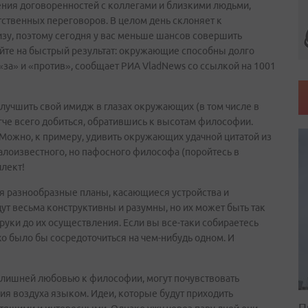
ения договоренностей с коллегами и близкими людьми,
ственных переговоров. В целом день склоняет к
изу, поэтому сегодня у вас меньше шансов совершить
вайте на быстрый результат: окружающие способны долго
«за» и «против», сообщает РИА VladNews со ссылкой на 1001
улучшить свой имидж в глазах окружающих (в том числе в
егче всего добиться, обратившись к высотам философии.
 Можно, к примеру, удивить окружающих удачной цитатой из
малоизвестного, но пафосного философа (поройтесь в
ллект!
ся разнообразные планы, касающиеся устройства и
дут весьма конструктивны и разумны, но их может быть так
т руки до их осуществления. Если вы все-таки собираетесь
хо было бы сосредоточиться на чем-нибудь одном. И
излишней любовью к философии, могут почувствовать
ния воздуха языком. Идеи, которые будут приходить
П