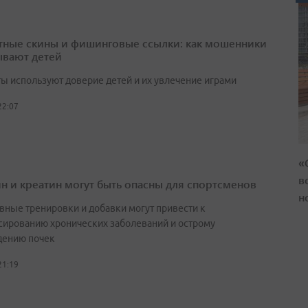
тные скины и фишинговые ссылки: как мошенники
вают детей
ы используют доверие детей и их увлечение играми
22:07
«
в
н и креатин могут быть опасны для спортсменов
н
вные тренировки и добавки могут привести к
сированию хронических заболеваний и острому
ению почек
21:19