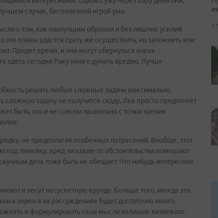
стящими и интересными. Однако ужу через пару дней они,
и
 лучшем случае, бесполезной игрой ума.
17
сли о том, как наилучшим образом и без лишних усилий
о эти планы удастся сразу же осуществить, но запомнить или
оит. Придет время, и они могут обернуться очень
то здесь сегодня Раку много думать вредно. Лучше
собность решать любые сложные задачи максимально
 сложную задачу не получится сходу, Лев просто предпочтет
жет быть, это и не совсем правильно с точки зрения
полне.
рядку, не предполагая особенных потрясений. Вообще, этот
ую под линейку: вряд ли какие-то обстоятельства помешают
скучным день тоже быть не обещает. Что-нибудь интересное
ичают и несут несусветную ерунду. Больше того, иногда это
ьных зерен в их рассуждениях будет достаточно много.
ложнять и формулировать свои мысли излишне витиевато.