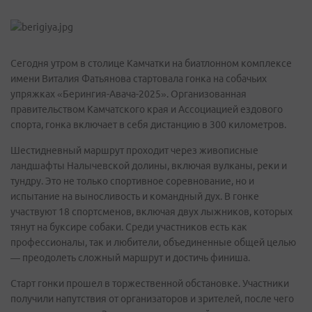
Сегодня утром в столице Камчатки на биатлонном комплексе
имени Виталия Фатьянова стартовала гонка на собачьих
упряжках «Берингия-Авача-2025». Организованная
правительством Камчатского края и Ассоциацией ездового
спорта, гонка включает в себя дистанцию в 300 километров.
Шестидневный маршрут проходит через живописные
ландшафты Налычевской долины, включая вулканы, реки и
тундру. Это не только спортивное соревнование, но и
испытание на выносливость и командный дух. В гонке
участвуют 18 спортсменов, включая двух лыжников, которых
тянут на буксире собаки. Среди участников есть как
профессионалы, так и любители, объединенные общей целью
— преодолеть сложный маршрут и достичь финиша.
Старт гонки прошел в торжественной обстановке. Участники
получили напутствия от организаторов и зрителей, после чего