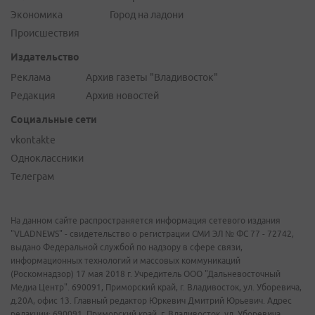
Экономика
Город на ладони
Происшествия
Издательство
Реклама
Архив газеты "Владивосток"
Редакция
Архив новостей
Социальные сети
vkontakte
Одноклассники
Телеграм
На данном сайте распространяется информация сетевого издания
"VLADNEWS" - свидетельство о регистрации СМИ ЭЛ № ФС 77 - 72742,
выдано Федеральной службой по надзору в сфере связи,
информационных технологий и массовых коммуникаций
(Роскомнадзор) 17 мая 2018 г. Учредитель ООО "Дальневосточный
Медиа Центр". 690091, Приморский край, г. Владивосток, ул. Уборевича,
д.20А, офис 13. Главный редактор Юркевич Дмитрий Юрьевич. Адрес
редакции: 690091, Приморский край, г. Владивосток, ул. Уборевича,