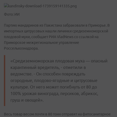
Фото: ИИ
Партию мандаринов из Пакистана забраковали в Приморье. В
импортных цитрусовых нашли личинки средиземноморской
плодовой мухи, сообщает РИА VladNews со ссылкой на
Приморское межрегиональное управление
Россельхознадзора.
«Средиземноморская плодовая муха — опасный
карантинный вредитель, - отметили в
ведомстве. - Он способен повреждать
огородные, плодово-ягодные и цитрусовые
культуре. От него может погибнуть от 80 до
100% урожая винограда, персиков, абрикос,
груш и овощей».
Весь товар весом почти в 80 тонн отправят на фитосанитарное