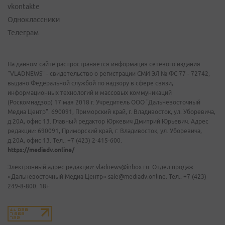
vkontakte
Одноклассники
Телеграм
На данном сайте распространяется информация сетевого издания
"VLADNEWS" - свидетельство о регистрации СМИ ЭЛ № ФС 77 - 72742,
выдано Федеральной службой по надзору в сфере связи,
информационных технологий и массовых коммуникаций
(Роскомнадзор) 17 мая 2018 г. Учредитель ООО "Дальневосточный
Медиа Центр". 690091, Приморский край, г. Владивосток, ул. Уборевича,
д.20А, офис 13. Главный редактор Юркевич Дмитрий Юрьевич. Адрес
редакции: 690091, Приморский край, г. Владивосток, ул. Уборевича,
д.20А, офис 13. Тел.: +7 (423) 2-415-600.
https://mediadv.online/
Электронный адрес редакции: vladnews@inbox.ru. Отдел продаж
«Дальневосточный Медиа Центр» sale@mediadv.online. Тел.: +7 (423)
249-8-800. 18+