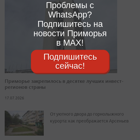
Проблемы с
WhatsApp?
Подпишитесь на
новости Приморья
в MAX!
Подпишитесь
сейчас!
Приморье закрепилось в десятке лучших инвест-
регионов страны
17.07.2026
От уютного двора до горнолыжного
курорта: как преображается Арсеньев