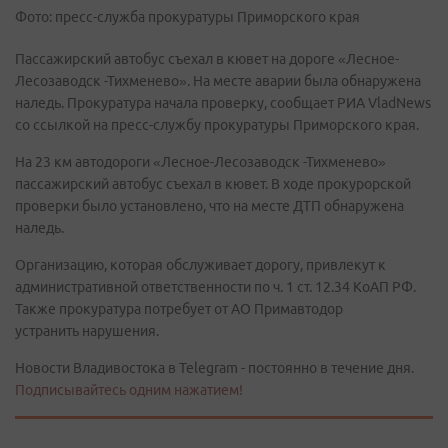
Фото: пресс-служба прокуратуры Приморского края
Пассажирский автобус съехал в кювет на дороге «Лесное-
Лесозаводск -Тихменево». На месте аварии была обнаружена
наледь. Прокуратура начала проверку, сообщает РИА VladNews
со ссылкой на пресс-службу прокуратуры Приморского края.
На 23 км автодороги «Лесное-Лесозаводск -Тихменево»
пассажирский автобус съехал в кювет. В ходе прокурорской
проверки было установлено, что на месте ДТП обнаружена
наледь.
Организацию, которая обслуживает дорогу, привлекут к
административной ответственности по ч. 1 ст. 12.34 КоАП РФ.
Также прокуратура потребует от АО Примавтодор
устранить нарушения.
Новости Владивостока в Telegram - постоянно в течение дня.
Подписывайтесь одним нажатием!