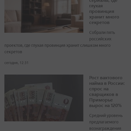
глухая
провинция
хранит много
секретов
Собрали пять
российских
проектов, где глухая провинция хранит слишком много
секретов
сегодня, 12:31
Рост вахтового
найма в России:
спрос на
сварщиков в
Приморье
вырос на 120%
Средний уровень
предлагаемого
вознаграждения