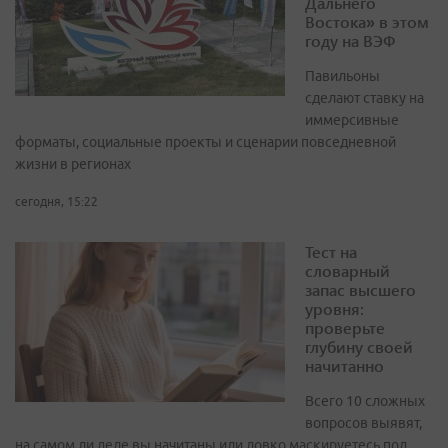
Дальнего
Востока» в этом
году на ВЭФ
Павильоны
сделают ставку на
иммерсивные
форматы, социальные проекты и сценарии повседневной
жизни в регионах
сегодня, 15:22
Тест на
словарный
запас высшего
уровня:
проверьте
глубину своей
начитанно
Всего 10 сложных
вопросов выявят,
на самом ли деле вы начитаны или ловко маскируетесь под