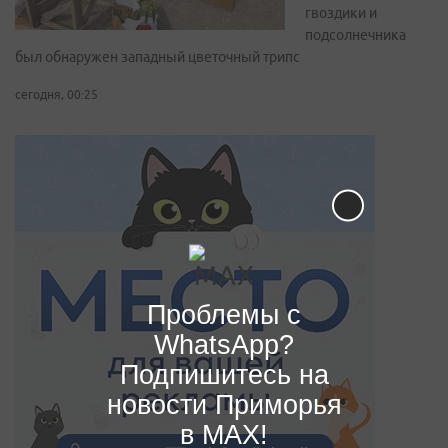
гвоздики и
подсолнечника
был обнаружен западный цветочный трипс
сегодня, 00:25
Проблемы с
WhatsApp?
Подпишитесь на
новости Приморья
в MAX!