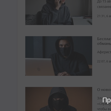
До 15 а
связанн
21:31, 6 
Беспла
обманы
Аферист
22:07, 6 
О ново
Злоумыш
Пр
«службу
чтобы в