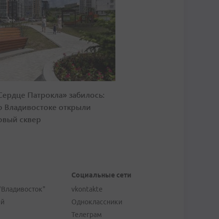
Сердце Патрокла» забилось:
о Владивостоке открыли
овый сквер
Социальные сети
"Владивосток"
vkontakte
ей
Одноклассники
Телеграм