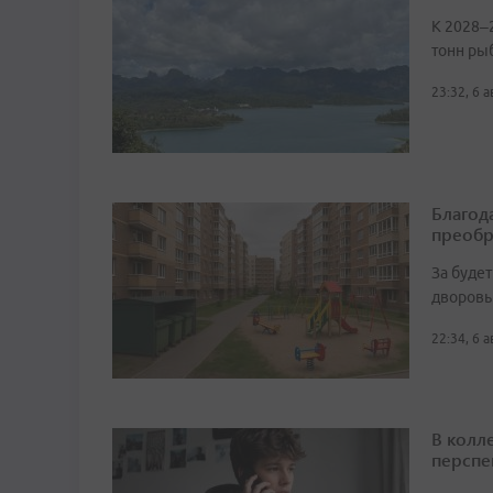
К 2028–
тонн ры
23:32, 6 
Благод
преобр
За буде
дворовы
22:34, 6 
В колл
перспе