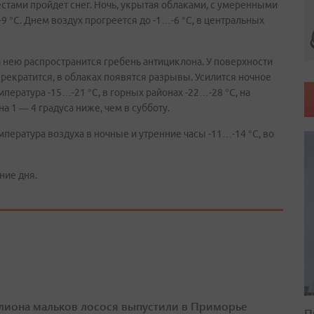
стами пройдет снег. Ночь, укрытая облаками, с умеренными
9 °С. Днем воздух прогреется до -1…-6 °С, в центральных
 нею распространится гребень антициклона. У поверхности
рекратится, в облаках появятся разрывы. Усилится ночное
ература -15…-21 °С, в горных районах -22…-28 °С, на
 1 — 4 градуса ниже, чем в субботу.
пература воздуха в ночные и утренние часы -11…-14 °С, во
ние дня.
лиона мальков лосося выпустили в Приморье
П