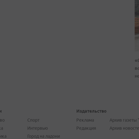
«
в
н
и
Издательство
во
Спорт
Реклама
Архив газеты 
ка
Интервью
Редакция
Архив новост
ика
Город на ладони