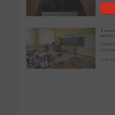
22:45, 6 
В школ
время
Торжест
сентябр
21:26, 6 