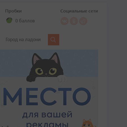
Пробки
Социальные сети
0 баллов
Город на ладони