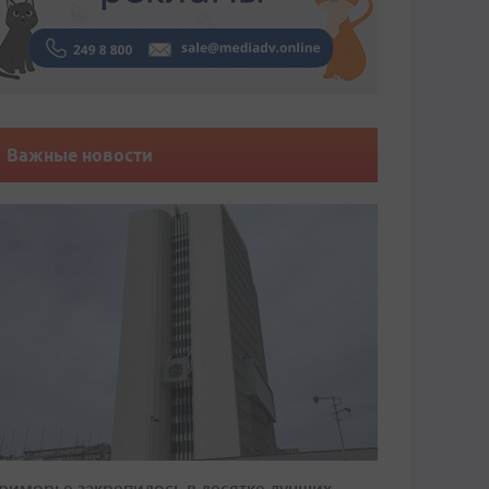
Важные новости
риморье закрепилось в десятке лучших