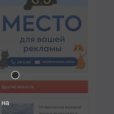
Другие новости
 на
54 миллиона мальков
лосося выпустили в