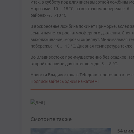
Итак, в субботу под влиянием высотной ложбины ме
морозами: -10…-18 °С, на восточном побережье -6…-
районах -7…-10 °С.
В воскресенье ложбина покинет Приморье, вслед за
земли начнется рост атмосферного давления. Снег п
выхолаживание, морозы окрепнут. Минимальная темп
побережье -10…-15 °С. Дневная температура также на
Во Владивостоке преимущественно без осадков. Тем
второй половине дня потеплеет до -5…-8 °С.
Новости Владивостока в Telegram - постоянно в тече
Подписывайтесь одним нажатием!
Смотрите также
54 мил