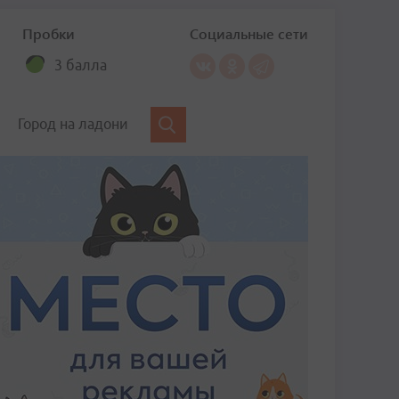
Пробки
Социальные сети
3 балла
Город на ладони