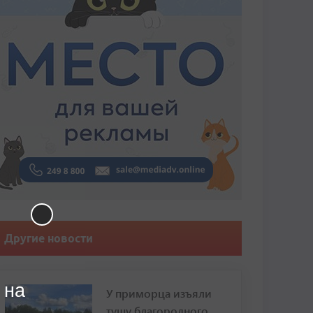
Другие новости
 на
У приморца изъяли
тушу благородного