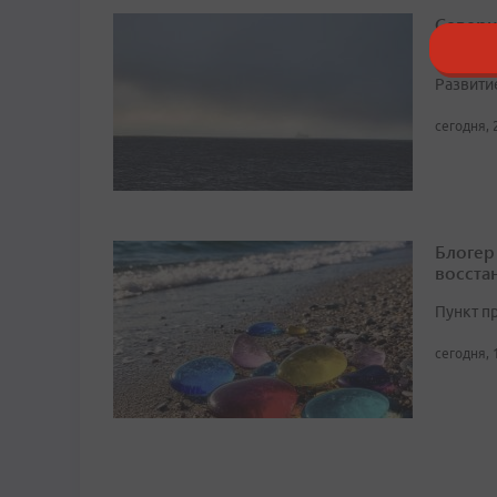
Северн
дноугл
Развити
сегодня, 
Блогер
восста
Пункт п
сегодня, 