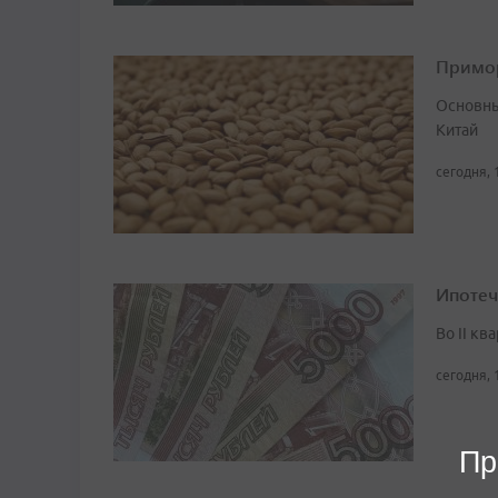
Примор
Основны
Китай
сегодня, 
Ипотеч
Во II кв
сегодня, 
Пр