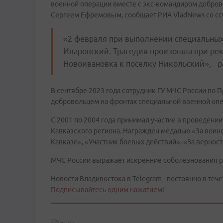
военной операции вместе с экс-командиром добров
Сергеем Ефремовым, сообщает РИА VladNews со сс
«2 февраля при выполнении специальных 
Иваровский. Трагедия произошла при ре
Новоивановка к поселку Никольский», - р
В сентябре 2023 года сотрудник ГУ МЧС России по
добровольцем на фронтах специальной военной опе
С 2001 по 2004 года принимал участие в проведени
Кавказского региона. Награжден медалью «За воин
Кавказе», «Участник боевых действий», «За верност
МЧС России выражает искренние соболезнования р
Новости Владивостока в Telegram - постоянно в тече
Подписывайтесь одним нажатием!