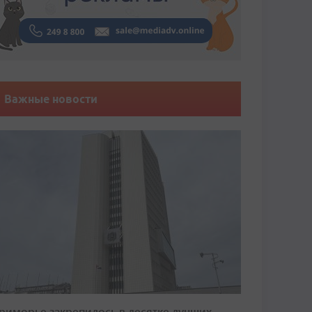
Важные новости
риморье закрепилось в десятке лучших