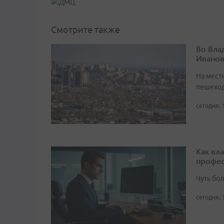
Смотрите также
Во Вла
Иванов
На мест
пешеход
сегодня, 
Как вл
профес
Чуть бо
сегодня, 