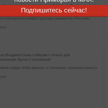
ый морской путь получит собственный
Подпишитесь сейчас!
убительный флот
ем Севморпути и инфраструктуры занимается «Росатом»
20:07
 из Владивостока собирает стекло для
новления бухты Стеклянной
риёма создан, чтобы вернуть «Стеклянухе» прежнюю яркость
18:03