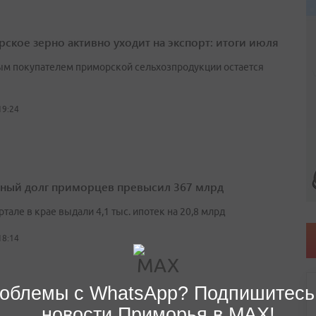
ское зерно активно уходит на экспорт: итоги июля
м покупателем приморской сельхозпродукции остается
19:24
ный долг приморцев превысил 367 млрд
артале в крае выдали 4,1 тыс. ипотек на 20,8 млрд
18:14
облемы с WhatsApp? Подпишитесь
новости Приморья в MAX!