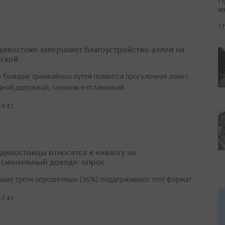
и
17
дивостоке завершают благоустройство аллеи на
ской
е бывших трамвайных путей появится прогулочная зона с
ной дорожкой, газоном и остановкой
19:47
адивостокцы относятся к «налогу на
сиональный доход»: опрос
льше трети опрошенных (36%) поддерживают этот формат
17:43