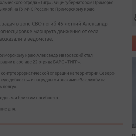
ольческого отряда «Тигр», вице-губернатором Приморья
ылкой на ГУ МЧС России по Приморскому краю.
задач в зоне СВО погиб 45-летний Александр
когносцировке маршрута движения от села
ассказали в ведомстве.
 Приморскому краю Александр Иваровский стал
рации в составе 22 отряда БАРС «ТИГР».
и контртеррористической операции на территории Северо-
скую доблесть» и нагрудными знаками «За службу на
ь долгу».
одным и близким погибшего.
ние дня.
П