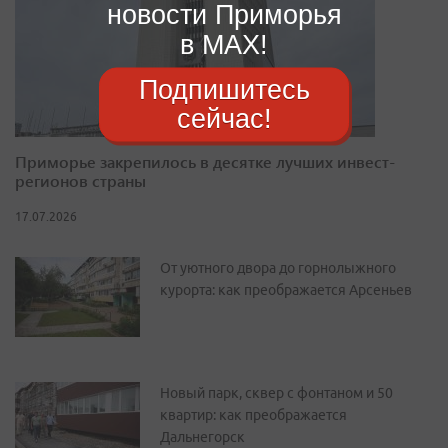
новости Приморья
в MAX!
Подпишитесь
сейчас!
Приморье закрепилось в десятке лучших инвест-
регионов страны
17.07.2026
От уютного двора до горнолыжного
курорта: как преображается Арсеньев
Новый парк, сквер с фонтаном и 50
квартир: как преображается
Дальнегорск