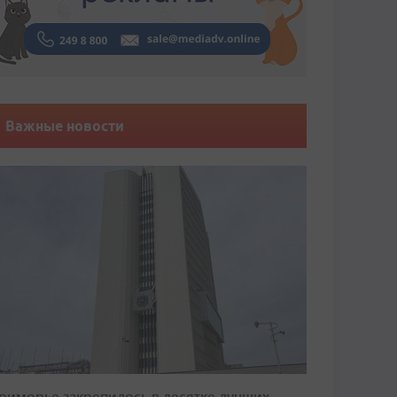
Важные новости
риморье закрепилось в десятке лучших