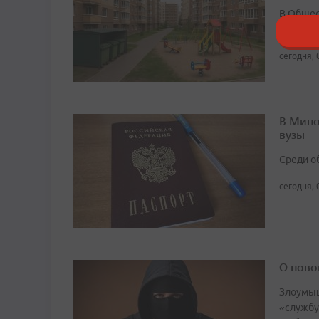
В Общест
курьеро
сегодня, 
В Мино
вузы
Среди о
сегодня, 
О ново
Злоумыш
«службу