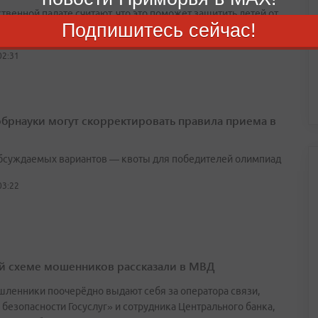
венной палате считают, что это поможет защитить детей от
Подпишитесь сейчас!
в на электровелосипедах
02:31
брнауки могут скорректировать правила приема в
бсуждаемых вариантов — квоты для победителей олимпиад
03:22
й схеме мошенников рассказали в МВД
ленники поочерёдно выдают себя за оператора связи,
 безопасности Госуслуг» и сотрудника Центрального банка,