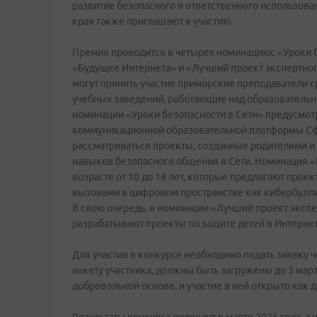
развитие безопасного и ответственного использов
края также приглашают к участию.
Премия проводится в четырех номинациях: «Уроки б
«Будущее Интернета» и «Лучший проект экспертног
могут принять участие приморские преподаватели 
учебных заведений, работающие над образовательн
номинации «Уроки безопасности в Сети» предусмот
коммуникационной образовательной платформы Сфе
рассматриваться проекты, созданные родителями и
навыков безопасного общения в Сети. Номинация «
возрасте от 10 до 18 лет, которые предлагают прое
вызовами в цифровом пространстве как кибербуллин
В свою очередь, в номинации «Лучший проект экспе
разрабатывают проекты по защите детей в Интерне
Для участия в конкурсе необходимо подать заявку 
анкету участника, должны быть загружены до 3 март
добровольной основе, и участие в ней открыто как 