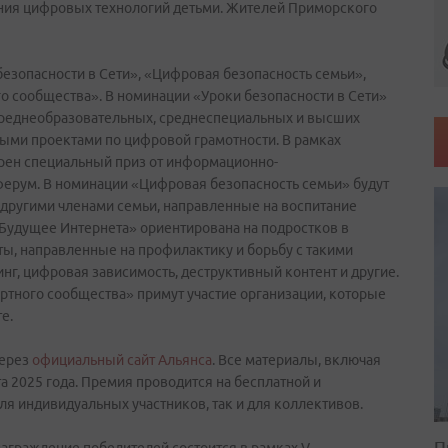
ания цифровых технологий детьми. Жителей Приморского
езопасности в Сети», «Цифровая безопасность семьи»,
о сообщества». В номинации «Уроки безопасности в Сети»
среднеобразовательных, среднеспециальных и высших
ыми проектами по цифровой грамотности. В рамках
рен специальный приз от информационно-
рум. В номинации «Цифровая безопасность семьи» будут
 другими членами семьи, направленные на воспитание
Будущее Интернета» ориентирована на подростков в
кты, направленные на профилактику и борьбу с такими
г, цифровая зависимость, деструктивный контент и другие.
ртного сообщества» примут участие организации, которые
те.
через
официальный сайт Альянса
. Все материалы, включая
а 2025 года. Премия проводится на бесплатной и
для индивидуальных участников, так и для коллективов.
П