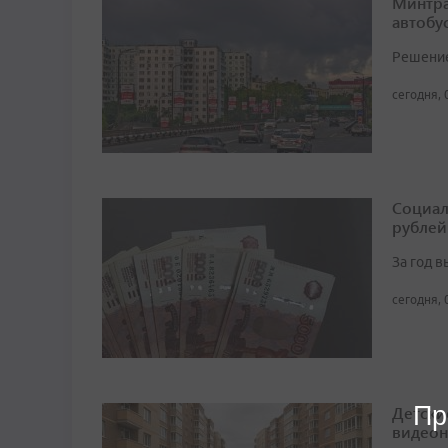
Минтра
автобу
Решение 
сегодня, 
Социал
рублей
За год 
сегодня, 
Пр
Детски
видео