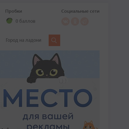
Пробки
Социальные сети
0 баллов
Город на ладони