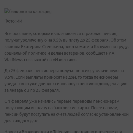
Фото: ИИ
Все россияне, которым выплачивается страховая пенсия,
получат увеличенную на 9,5% выплату до 25 февраля. Об этом
заявила Екатерина Стенякина, член комитета Госдумы по труду,
социальной политике и делам ветеранов, сообщает РИА
VladNews со ссылкой на «Известия».
До 25 февраля пенсионеры получат пенсию, увеличенную на
9,5%. Если выплаты приносят на дом, то тогда пенсионеры
увидят свою уже доиндексированную пенсию и доиндексацию
за январь с 3 по 25 февраля.
С 1 февраля уже начались первые переводы пенсионерам,
получающим выплату на банковские карты. По ее словам,
пенсии будут поступать на счета людей согласно установленной
для каждого дате.
Новости Владивостока в Telegram - постоянно в течение дня.