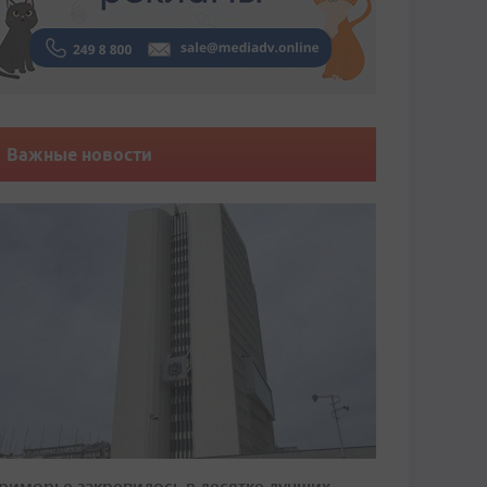
Важные новости
риморье закрепилось в десятке лучших