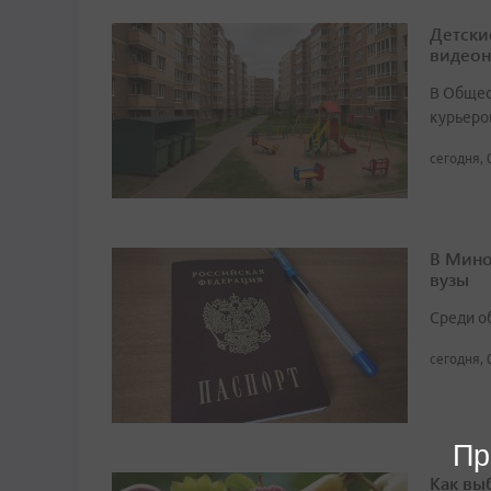
Детски
видео
В Общест
курьеро
сегодня, 
В Мино
вузы
Среди о
сегодня, 
Пр
Как вы