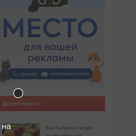
Другие новости
 на
Как выбрать спелую
дыню: простые