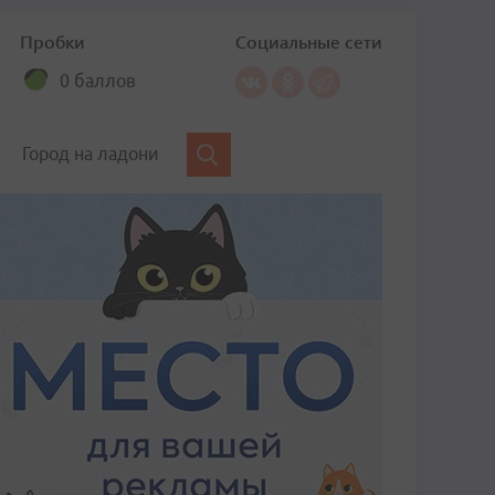
Пробки
Социальные сети
0 баллов
Город на ладони