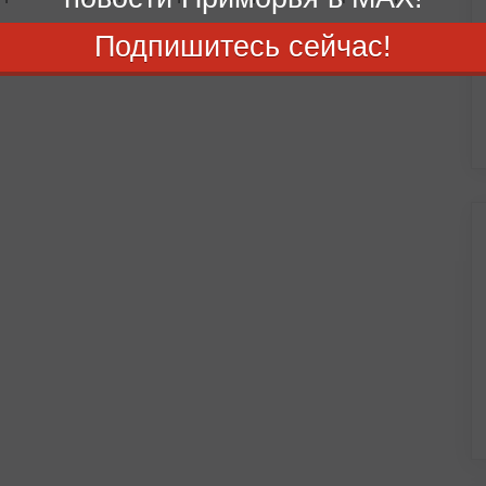
вет и сетчатый узор на корке — главные признаки зрелости
Подпишитесь сейчас!
04:29