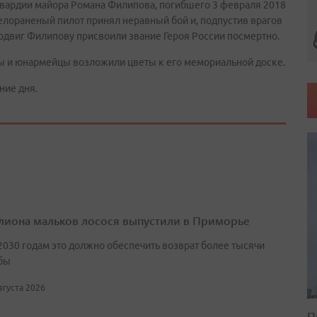
гвардии майора Романа Филипова, погибшего 3 февраля 2018
яжелораненый пилот принял неравный бой и, подпустив врагов
подвиг Филипову присвоили звание Героя России посмертно.
ы и юнармейцы возложили цветы к его мемориальной доске.
ние дня.
лиона мальков лосося выпустили в Приморье
2030 годам это должно обеспечить возврат более тысячи
бы
августа 2026
П