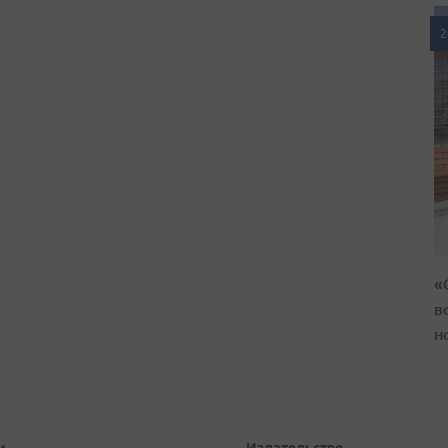
2
«
в
н