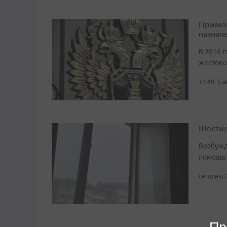
Примор
назначе
В 2016 г
жестоко
11:49, 5 
Шестил
Возбужд
помощь
сегодня, 