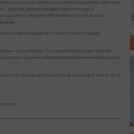
бинска, который занимался рекламой наркотиков. Мужчину
ти с адресом сайта по продаже наркотических и
го проспекта, передает РИА VladNews со ссылкой на
у краю.
влен в отдел полиции № 4 УМВД России по городу
морье «на заработки». Его задачей было разместить 500
ладивостоке. Со своим работодателем обвиняемый общался в
опрос о возбуждении уголовного дела за содействие в сбыте
ние дня.
П