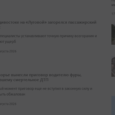
и
17
дивостоке на «Луговой» загорелся пассажирский
с
специалисты устанавливают точную причину возгорания и
ют ущерб
августа 2026
орье вынесли приговор водителю фуры,
вшему смертельное ДТП
ый момент приговор еще не вступил в законную силу и
ыть обжалован
августа 2026