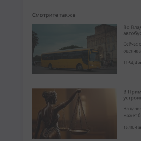
Смотрите также
Во Вла
автобу
Сейчас 
оценива
11:34, 4 
В Прим
устрои
На данн
может б
15:48, 4 