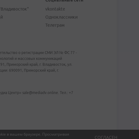
Социальные сети
"Владивосток"
vkontakte
ей
Одноклассники
Телеграм
тельство о регистрации СМИ ЭЛ № ФС 77 -
хнологий и массовых коммуникаций
1, Приморский край, г. Владивосток, ул.
ии: 690091, Приморский край, г.
иа Центр» sale@mediadv.online. Тел.: +7
kie в вашем браузере.
Просматривая
СОГЛАСЕН