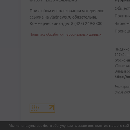
© 1997 - 2026 VLADNEWS
Рубрик
Общест
При любом использовании материалов
Полити
ссылка на vladnews.ru обязательна.
Коммерческий отдел 8 (423) 249-8800
Эконом
Происш
Политика обработки персональных данных
На данно
72742, в
(Роскомн
Уборевич
Владивост
https://m
Электрон
(423) 249
Мы используем cookie, чтобы улучшить ваше восприятие нашего сайт