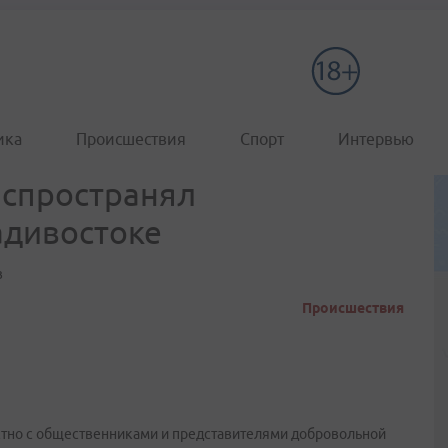
ика
Происшествия
Спорт
Интервью
аспространял
адивостоке
в
Происшествия
стно с общественниками и представителями добровольной