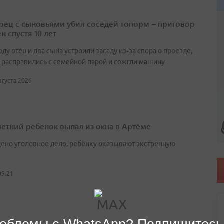
ец с сыновьями убил соседей топорм – приговор
н спустя 10 лет
оду отец и два сына устроили засаду из‑за спора о проезде,
 расправились с семейной парой и сожгли машину
августа 2026
етний ребенок выпал из окна в Артёме
ено уголовное дело, ребёнку оказывают экстренную
09:21