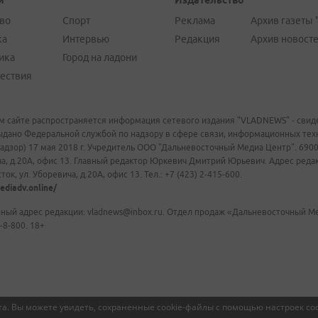
и
Издательство
во
Спорт
Реклама
Архив газеты 
ка
Интервью
Редакция
Архив новост
ика
Город на ладони
ествия
м сайте распространяется информация сетевого издания "VLADNEWS" - свиде
ыдано Федеральной службой по надзору в сфере связи, информационных те
адзор) 17 мая 2018 г. Учредитель ООО "Дальневосточный Медиа Центр". 69009
а, д.20А, офис 13. Главный редактор Юркевич Дмитрий Юрьевич. Адрес редакц
ок, ул. Уборевича, д.20А, офис 13. Тел.: +7 (423) 2-415-600.
ediadv.online/
ный адрес редакции: vladnews@inbox.ru. Отдел продаж «Дальневосточный Мед
-8-800. 18+
а. Вы можете увидеть, сохраненные cookie-файлы с помощью настроек coo