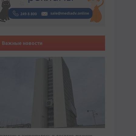
Важные новости
риморье закрепилось в десятке лучших