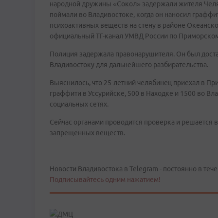
народной дружины «Сокол» задержали жителя Челя
поймали во Владивостоке, когда он наносил граффи
психоактивных веществ на стену в районе Океанско
официальный ТГ-канал УМВД России по Приморском
Полиция задержала правонарушителя. Он был доста
Владивостоку для дальнейшего разбирательства.
Выяснилось, что 25-летний челябинец приехал в При
граффити в Уссурийске, 500 в Находке и 1500 во В
социальных сетях.
Сейчас органами проводится проверка и решается в
запрещенных веществ.
Новости Владивостока в Telegram - постоянно в тече
Подписывайтесь одним нажатием!