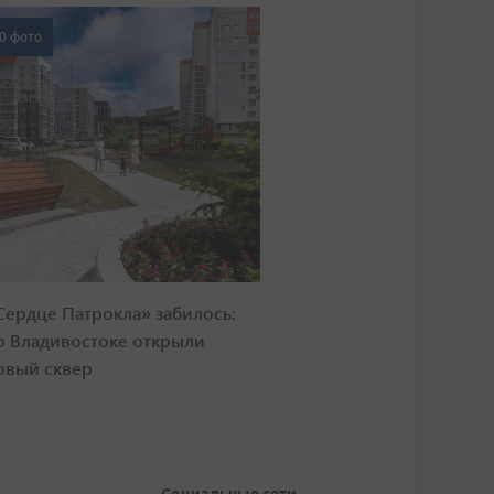
0 фото
Сердце Патрокла» забилось:
о Владивостоке открыли
овый сквер