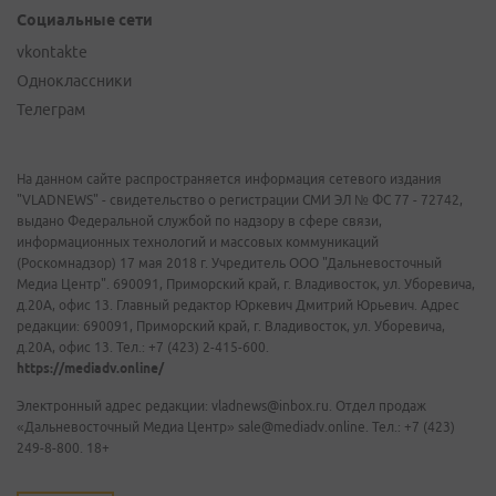
Социальные сети
vkontakte
Одноклассники
Телеграм
На данном сайте распространяется информация сетевого издания
"VLADNEWS" - свидетельство о регистрации СМИ ЭЛ № ФС 77 - 72742,
выдано Федеральной службой по надзору в сфере связи,
информационных технологий и массовых коммуникаций
(Роскомнадзор) 17 мая 2018 г. Учредитель ООО "Дальневосточный
Медиа Центр". 690091, Приморский край, г. Владивосток, ул. Уборевича,
д.20А, офис 13. Главный редактор Юркевич Дмитрий Юрьевич. Адрес
редакции: 690091, Приморский край, г. Владивосток, ул. Уборевича,
д.20А, офис 13. Тел.: +7 (423) 2-415-600.
https://mediadv.online/
Электронный адрес редакции: vladnews@inbox.ru. Отдел продаж
«Дальневосточный Медиа Центр» sale@mediadv.online. Тел.: +7 (423)
249-8-800. 18+