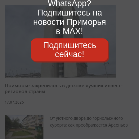
WhatsApp?
Подпишитесь на
новости Приморья
в MAX!
Подпишитесь
сейчас!
Приморье закрепилось в десятке лучших инвест-
регионов страны
17.07.2026
От уютного двора до горнолыжного
курорта: как преображается Арсеньев