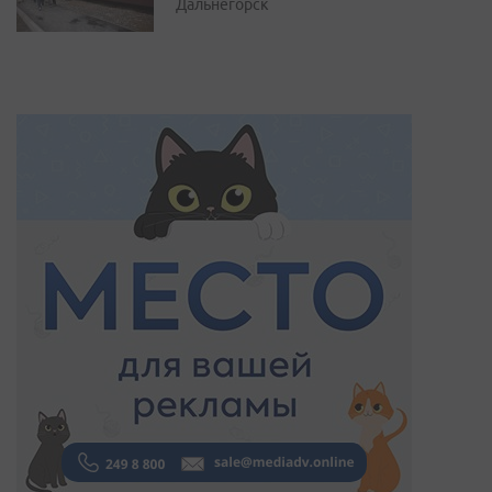
Дальнегорск