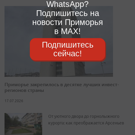
WhatsApp?
Подпишитесь на
новости Приморья
в MAX!
Подпишитесь
сейчас!
Приморье закрепилось в десятке лучших инвест-
регионов страны
17.07.2026
От уютного двора до горнолыжного
курорта: как преображается Арсеньев