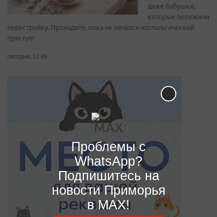
даже бабушки,
которые пережили
перестройку. Проходите, пока не начался ностальгический
приступ!
сегодня, 12:49
Проблемы с
WhatsApp?
Подпишитесь на
новости Приморья
в MAX!