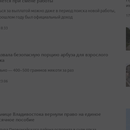
яется при смене работы
и
ься за выплатой можно даже в период поиска новой работы,
17
прошлом году был официальный доход
18:33
азвала безопасную порцию арбуза для взрослого
ка
ьно — 400–500 граммов мякоти за раз
23:06
нице Владивостока вернули право на единое
ячное пособие
тура Первомайского района оспорила в суде отказ