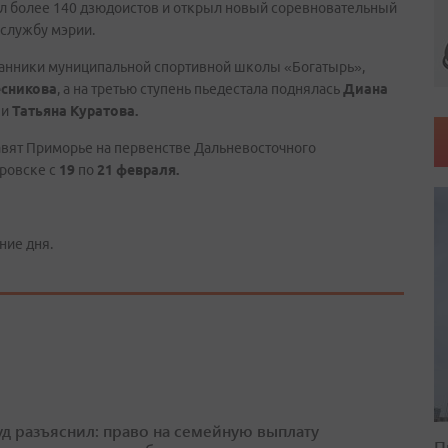
ил более 140 дзюдоистов и открыл новый соревновательный
-службу мэрии.
анники муниципальной спортивной школы «Богатырь»,
сникова
, а на третью ступень пьедестала поднялась
Диана
о
и
Татьяна Куратова.
авят Приморье на первенстве Дальневосточного
аровске с
19
по
21 февраля.
ние дня.
д разъяснил: право на семейную выплату
П