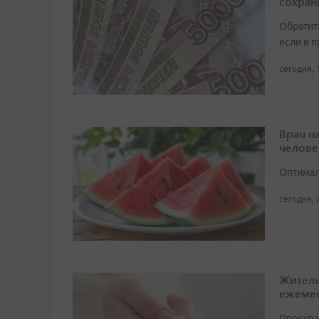
сохран
Обратит
если в 
сегодня, 
Врач н
челове
Оптимал
сегодня, 
Житель
ежемес
Прокура