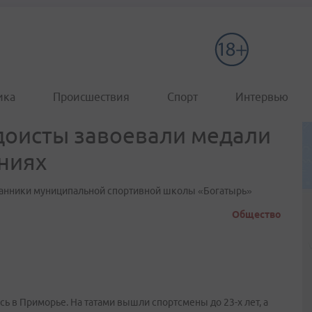
ика
Происшествия
Спорт
Интервью
доисты завоевали медали
ниях
танники муниципальной спортивной школы «Богатырь»
Общество
 в Приморье. На татами вышли спортсмены до 23-х лет, а