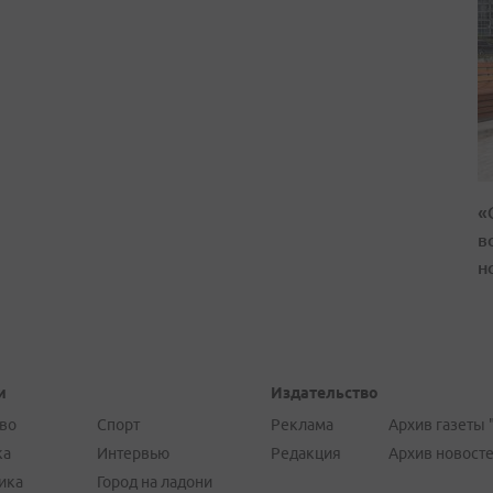
«
в
н
и
Издательство
во
Спорт
Реклама
Архив газеты 
ка
Интервью
Редакция
Архив новост
ика
Город на ладони