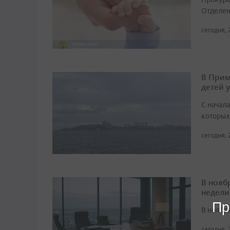
Отделен
сегодня, 
В Прим
детей 
С начала
которых
сегодня, 
В нояб
недели
Пр
В ноябре
сегодня, 