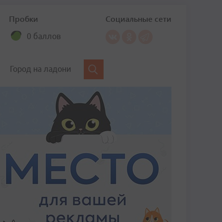
Пробки
Социальные сети
0 баллов
Город на ладони