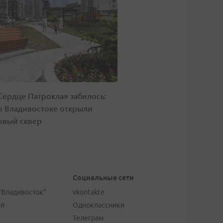
Сердце Патрокла» забилось:
о Владивостоке открыли
овый сквер
Социальные сети
"Владивосток"
vkontakte
ей
Одноклассники
Телеграм