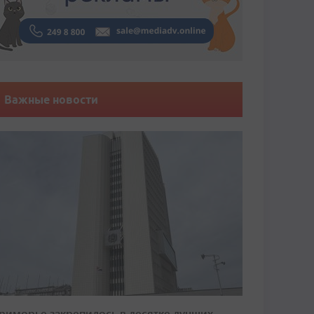
Важные новости
риморье закрепилось в десятке лучших