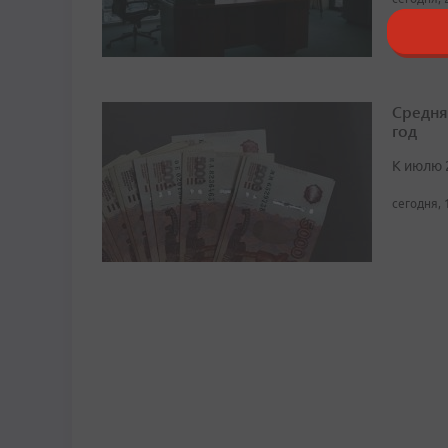
Средня
год
К июлю 
сегодня, 