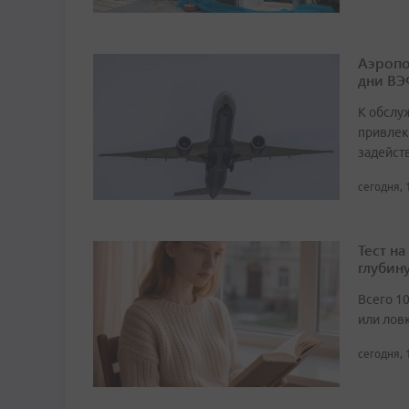
Аэропо
дни ВЭ
К обслу
привлек
задейст
сегодня, 
Тест н
глубин
Всего 1
или лов
сегодня, 