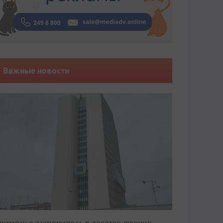
Важные новости
риморье закрепилось в десятке лучших