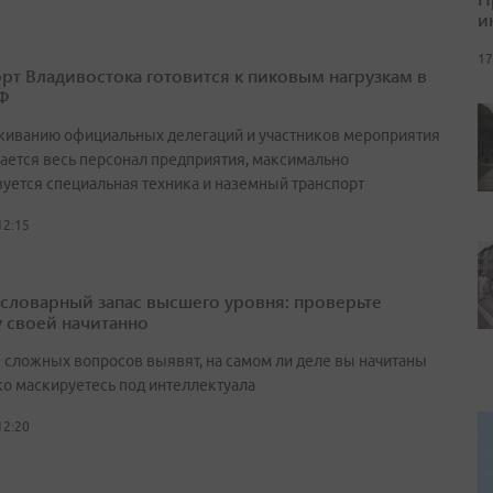
и
17
рт Владивостока готовится к пиковым нагрузкам в
Ф
живанию официальных делегаций и участников мероприятия
ается весь персонал предприятия, максимально
вуется специальная техника и наземный транспорт
12:15
а словарный запас высшего уровня: проверьте
у своей начитанно
0 сложных вопросов выявят, на самом ли деле вы начитаны
ко маскируетесь под интеллектуала
12:20