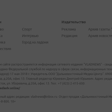
и
Издательство
во
Спорт
Реклама
Архив газеты 
ка
Интервью
Редакция
Архив новост
ика
Город на ладони
ествия
м сайте распространяется информация сетевого издания "VLADNEWS" - свиде
ыдано Федеральной службой по надзору в сфере связи, информационных те
адзор) 17 мая 2018 г. Учредитель ООО "Дальневосточный Медиа Центр". 69009
а, д.20А, офис 13. Главный редактор Юркевич Дмитрий Юрьевич. Адрес редакц
ок, ул. Уборевича, д.20А, офис 13. Тел.: +7 (423) 2-415-600.
ediadv.online/
ный адрес редакции: vladnews@inbox.ru. Отдел продаж «Дальневосточный Мед
-8-800. 18+