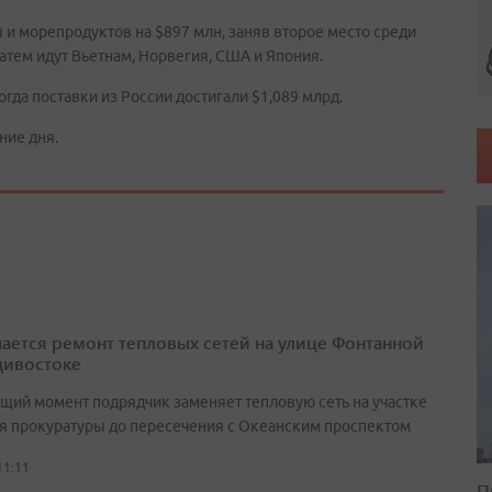
и морепродуктов на $897 млн, заняв второе место среди
Затем идут Вьетнам, Норвегия, США и Япония.
огда поставки из России достигали $1,089 млрд.
ние дня.
ается ремонт тепловых сетей на улице Фонтанной
дивостоке
ящий момент подрядчик заменяет тепловую сеть на участке
ия прокуратуры до пересечения с Океанским проспектом
11:11
П