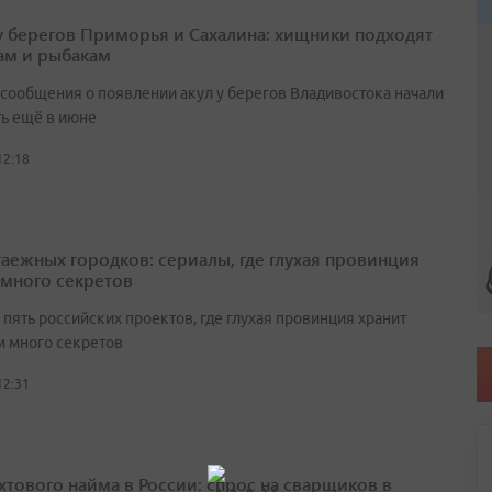
у берегов Приморья и Сахалина: хищники подходят
ам и рыбакам
сообщения о появлении акул у берегов Владивостока начали
ть ещё в июне
12:18
таежных городков: сериалы, где глухая провинция
 много секретов
пять российских проектов, где глухая провинция хранит
 много секретов
12:31
ахтового найма в России: спрос на сварщиков в