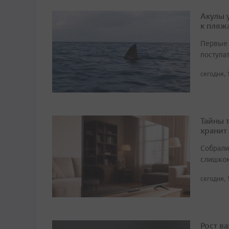
Акулы 
к пляж
Первые 
поступа
сегодня, 
Тайны 
хранит
Собрали 
слишком
сегодня, 
Рост в