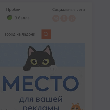
Пробки
Социальные сети
3 балла
Город на ладони