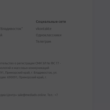
Социальные сети
"Владивосток"
vkontakte
ей
Одноклассники
Телеграм
тельство о регистрации СМИ ЭЛ № ФС 77 -
хнологий и массовых коммуникаций
1, Приморский край, г. Владивосток, ул.
ии: 690091, Приморский край, г.
иа Центр» sale@mediadv.online. Тел.: +7