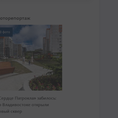
оторепортаж
0 фото
Сердце Патрокла» забилось:
о Владивостоке открыли
овый сквер