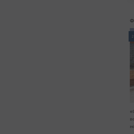
Ф
2
«
в
н