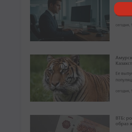
По данн
зарплат
сегодня, 
Амурск
Казахс
Ее выпу
популяц
сегодня, 
ВТБ: р
образ 