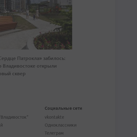
Сердце Патрокла» забилось:
о Владивостоке открыли
овый сквер
Социальные сети
"Владивосток"
vkontakte
ей
Одноклассники
Телеграм