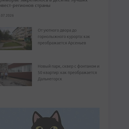
нвест-регионов страны
.07.2026
От уютного двора до
горнолыжного курорта: как
преображается Арсеньев
Новый парк, сквер с фонтаном и
50 квартир: как преображается
Дальнегорск