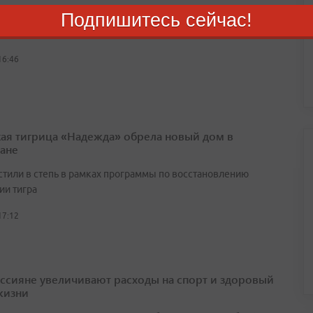
Подпишитесь сейчас!
ым аналитиков hh.ru, за первые шесть месяцев 2026 года
ные предложения в регионе заметно подросли
16:46
ая тигрица «Надежда» обрела новый дом в
тане
стили в степь в рамках программы по восстановлению
ии тигра
17:12
оссияне увеличивают расходы на спорт и здоровый
жизни