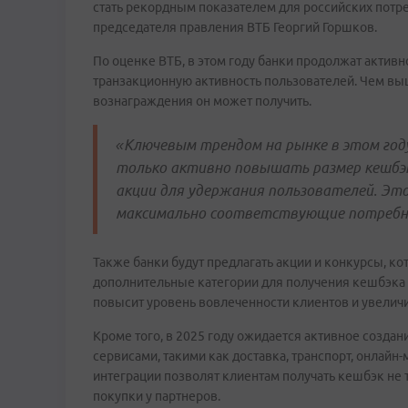
стать рекордным показателем для российских потре
председателя правления ВТБ Георгий Горшков.
По оценке ВТБ, в этом году банки продолжат актив
транзакционную активность пользователей. Чем вы
вознаграждения он может получить.
«Ключевым трендом на рынке в этом году
только активно повышать размер кешбэк
акции для удержания пользователей. Это
максимально соответствующие потребно
Также банки будут предлагать акции и конкурсы, к
дополнительные категории для получения кешбэка 
повысит уровень вовлеченности клиентов и увеличи
Кроме того, в 2025 году ожидается активное созда
сервисами, такими как доставка, транспорт, онлай
интеграции позволят клиентам получать кешбэк не т
покупки у партнеров.