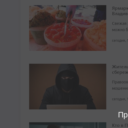
Ярмарк
Владив
Свежая 
можно б
сегодня, 
Житель
сбере
Правоох
мошенни
сегодня, 
Пр
Кто в 