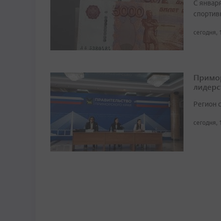
С январ
спортив
сегодня, 
Примор
лидерс
Регион 
сегодня, 