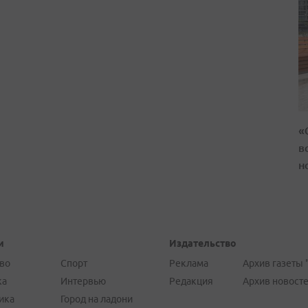
«
в
н
и
Издательство
во
Спорт
Реклама
Архив газеты 
ка
Интервью
Редакция
Архив новост
ика
Город на ладони