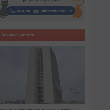
Важные новости
риморье закрепилось в десятке лучших