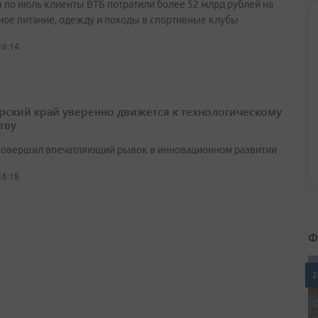
я по июль клиенты ВТБ потратили более 52 млрд рублей на
ное питание, одежду и походы в спортивные клубы
16:14
ский край уверенно движется к технологическому
тву
совершил впечатляющий рывок в инновационном развитии
16:18
Ф
2