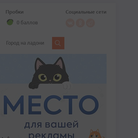
Пробки
Социальные сети
0 баллов
Город на ладони