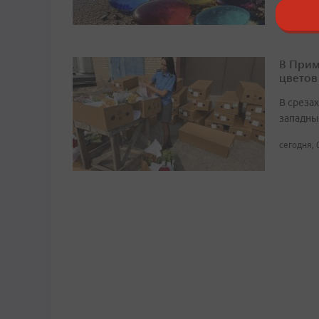
В Прим
цветов
В среза
западны
сегодня, 