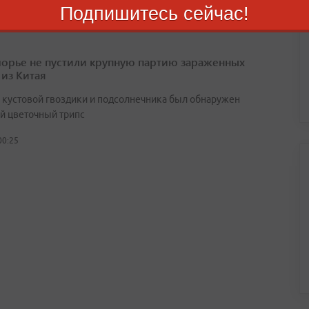
Подпишитесь сейчас!
орье не пустили крупную партию зараженных
 из Китая
х кустовой гвоздики и подсолнечника был обнаружен
й цветочный трипс
00:25