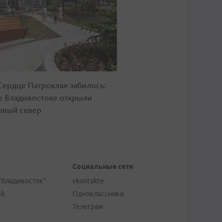
Сердце Патрокла» забилось:
о Владивостоке открыли
овый сквер
Социальные сети
"Владивосток"
vkontakte
ей
Одноклассники
Телеграм