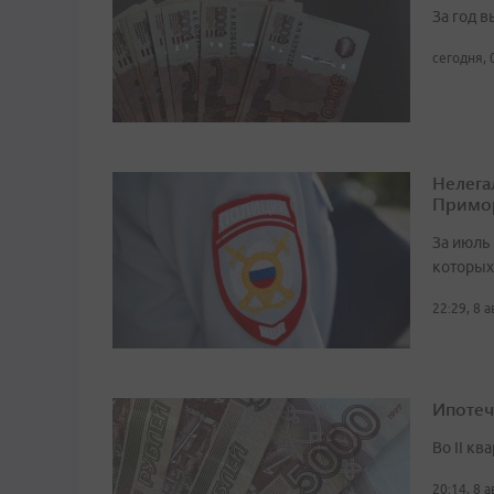
За год 
сегодня, 
Нелега
Примо
За июль 
которых
22:29, 8 
Ипотеч
Во II кв
20:14, 8 