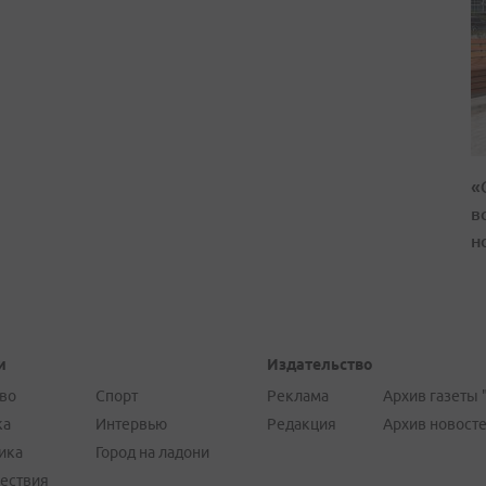
«
в
н
и
Издательство
во
Спорт
Реклама
Архив газеты 
ка
Интервью
Редакция
Архив новост
ика
Город на ладони
ествия