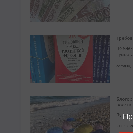
Требов
По мнен
приток 
сегодня, 
Блогер
восста
Пр
Пункт п
21:03, 8 