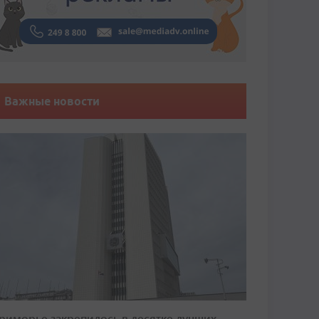
Важные новости
риморье закрепилось в десятке лучших