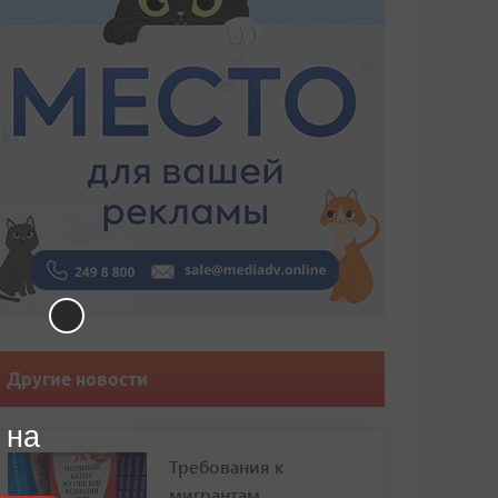
Другие новости
 на
Требования к
мигрантам