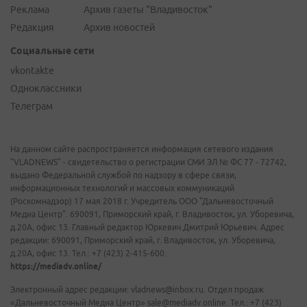
Реклама
Архив газеты "Владивосток"
Редакция
Архив новостей
Социальные сети
vkontakte
Одноклассники
Телеграм
На данном сайте распространяется информация сетевого издания
"VLADNEWS" - свидетельство о регистрации СМИ ЭЛ № ФС 77 - 72742,
выдано Федеральной службой по надзору в сфере связи,
информационных технологий и массовых коммуникаций
(Роскомнадзор) 17 мая 2018 г. Учредитель ООО "Дальневосточный
Медиа Центр". 690091, Приморский край, г. Владивосток, ул. Уборевича,
д.20А, офис 13. Главный редактор Юркевич Дмитрий Юрьевич. Адрес
редакции: 690091, Приморский край, г. Владивосток, ул. Уборевича,
д.20А, офис 13. Тел.: +7 (423) 2-415-600.
https://mediadv.online/
Электронный адрес редакции: vladnews@inbox.ru. Отдел продаж
«Дальневосточный Медиа Центр» sale@mediadv.online. Тел.: +7 (423)