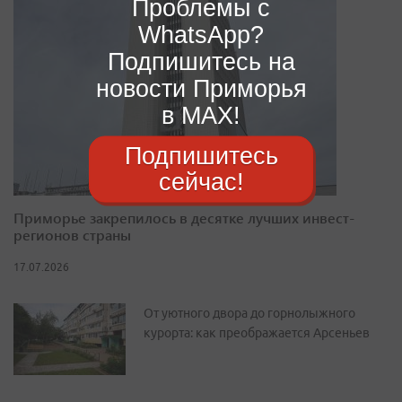
Проблемы с
WhatsApp?
Подпишитесь на
новости Приморья
в MAX!
Подпишитесь
сейчас!
Приморье закрепилось в десятке лучших инвест-
регионов страны
17.07.2026
От уютного двора до горнолыжного
курорта: как преображается Арсеньев