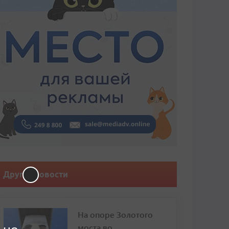
Другие новости
На опоре Золотого
моста во