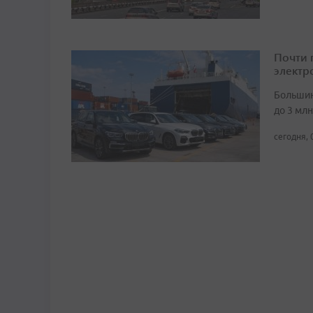
Почти 
электр
Большин
до 3 мл
сегодня, 