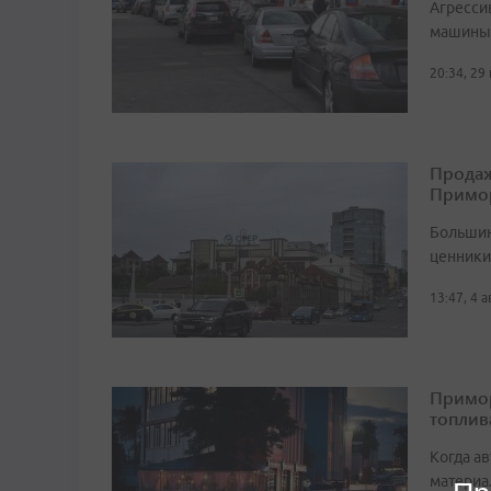
Агресси
машины 
20:34, 29
Продаж
Примо
Большин
ценники 
13:47, 4 
Примор
топлив
Когда а
материа