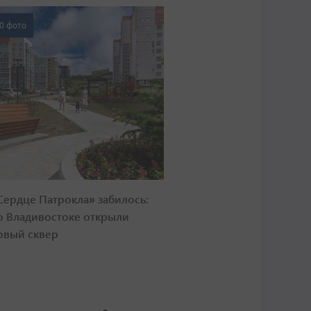
0 фото
Сердце Патрокла» забилось:
о Владивостоке открыли
овый сквер