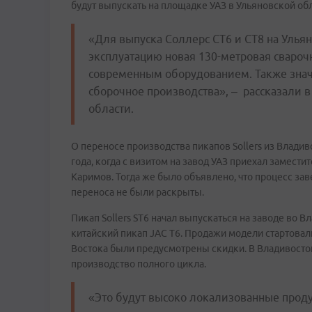
будут выпускать на площадке УАЗ в Ульяновской об
«Для выпуска Соллерс СТ6 и СТ8 на Уль
эксплуатацию новая 130-метровая свароч
современным оборудованием. Также зна
сборочное производства», – рассказали в
области.
О переносе производства пикапов Sollers из Владив
года, когда с визитом на завод УАЗ приехал замес
Каримов. Тогда же было объявлено, что процесс зав
переноса не были раскрыты.
Пикап Sollers ST6 начал выпускаться на заводе во 
китайский пикап JAC T6. Продажи модели стартовали
Востока были предусмотрены скидки. В Владивосток
производство полного цикла.
«Это будут высоко локализованные проду