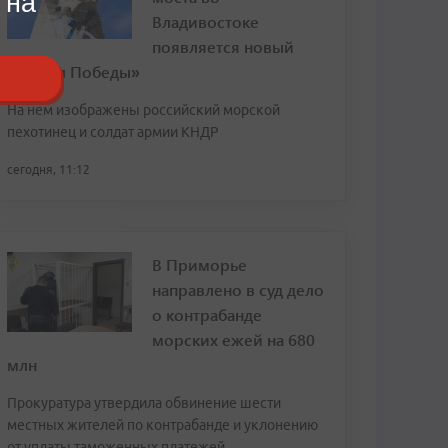
 на
Владивостоке
появляется новый
«Мурал Победы»
На нем изображены российский морской
пехотинец и солдат армии КНДР
сегодня, 11:12
В Приморье
направлено в суд дело
о контрабанде
морских ежей на 680
млн
Прокуратура утвердила обвинение шести
местных жителей по контрабанде и уклонению
от уплаты таможенных платежей