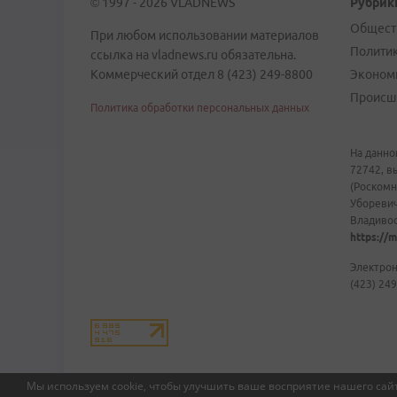
© 1997 - 2026 VLADNEWS
Рубрик
Общест
При любом использовании материалов
Полити
ссылка на vladnews.ru обязательна.
Коммерческий отдел 8 (423) 249-8800
Эконом
Происш
Политика обработки персональных данных
На данно
72742, в
(Роскомн
Уборевич
Владивост
https://m
Электрон
(423) 249
Мы используем cookie, чтобы улучшить ваше восприятие нашего сайт