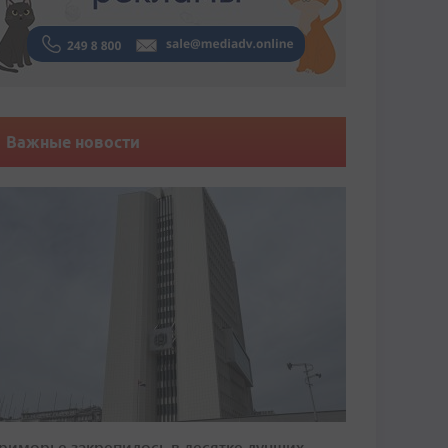
Важные новости
риморье закрепилось в десятке лучших