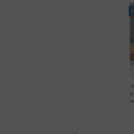
2
«
в
н