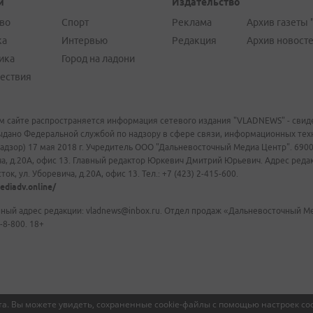
и
Издательство
во
Спорт
Реклама
Архив газеты 
ка
Интервью
Редакция
Архив новост
ика
Город на ладони
ествия
м сайте распространяется информация сетевого издания "VLADNEWS" - свиде
ыдано Федеральной службой по надзору в сфере связи, информационных те
адзор) 17 мая 2018 г. Учредитель ООО "Дальневосточный Медиа Центр". 69009
а, д.20А, офис 13. Главный редактор Юркевич Дмитрий Юрьевич. Адрес редакц
ок, ул. Уборевича, д.20А, офис 13. Тел.: +7 (423) 2-415-600.
ediadv.online/
ный адрес редакции: vladnews@inbox.ru. Отдел продаж «Дальневосточный Мед
-8-800. 18+
а. Вы можете увидеть, сохраненные cookie-файлы с помощью настроек coo