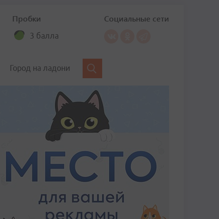
Пробки
Социальные сети
3 балла
Город на ладони