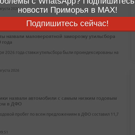
облемы с WhatsApp? Подпишитесь
новости Приморья в MAX!
августа 2026
Подпишитесь сейчас!
ты назвали маловероятной заморозку утильсбора
 года
аря 2026 года ставки утильсбора были проиндексированы на
августа 2026
ики назвали автомобили с самым низким годовым
ом в ДФО
одовой пробег по всем предложениям в ДФО составил 11,7
09:51