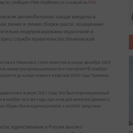
ласти, сообщает РИА VladNews со ссылкой на
РБК.
яновском автомобильном заводе введены в
ная линия и линия сборки шасси, оснащенные
чительно модернизированы окрасочное и
 пресс-службе правительства Ульяновской
остока в Ульяновск стало известно в конце декабря 2024
титель министра промышленности и торговли РФ Альберт
ершится до конца первого квартала 2025 года. Причины
Владивостоке в июле 2023 года. Это был перелицованный
 в ноябре того же года, при этом для жителей Дальнего
е сборка была крупноузловой, а на УАЗе запустили
кты, единственные в России высоко
П